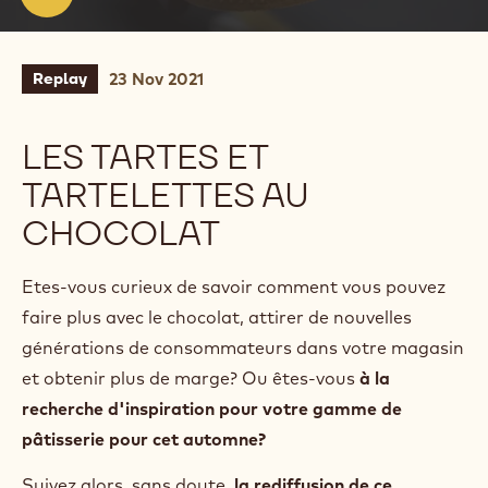
Přehrát
video:
Přehrát
video
V
Přehrát video
i
d
e
23 Nov 2021
Replay
o
:
LES TARTES ET
TARTELETTES AU