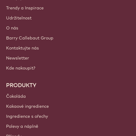
ÚČTY A NASTAVENÍ
Přihlášení
Sign up now
Czechia - Čeština
DŮLEŽITÉ ODKAZY
Footer
Callebaut
Recepty
Trendy a Inspirace
Udržitelnost
O nás
Barry Callebaut Group
Kontaktujte nás
Newsletter