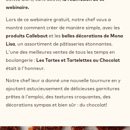
CHOCOLAT
Etes-vous curieux de savoir comment vous pouvez
faire plus avec le chocolat, attirer de nouvelles
générations de consommateurs dans votre magasin
et obtenir plus de marge? Ou êtes-vous
à la
recherche d'inspiration pour votre gamme de
pâtisserie pour cet automne?
Suivez alors, sans doute,
la rediffusion de ce
webinaire.
Lors de ce webinaire gratuit, notre chef vous a
montré comment créer de manière simple, avec les
produits Callebaut
et les
belles décorations de Mona
Lisa
, un assortiment de pâtisseries étonnantes.
L'une des meilleures ventes de tous les temps en