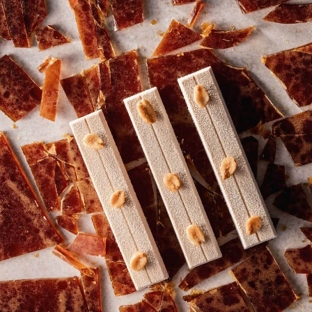
boulangerie :
Les Tartes et Tartelettes au Chocolat
était à l'honneur.
Notre chef leur a donné une nouvelle tournure en y
ajoutant astucieusement de délicieuses garnitures
prêtes à l'emploi, des textures croquantes, des
décorations sympas et bien sûr : du chocolat!