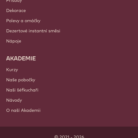
Kde nakoupit?
PRODUKTY
Čokoláda
Kakaové ingredience
Ingredience s ořechy
Polevy a náplně
Přísady
Dekorace
Polevy a omáčky
Dezertové instantní směsi
Nápoje
AKADEMIE