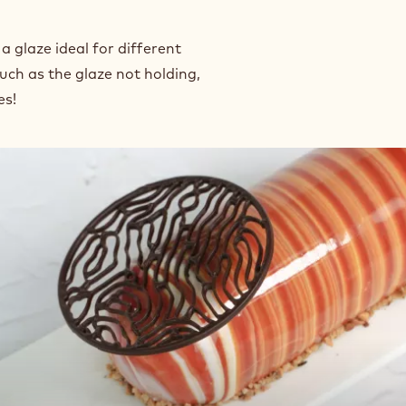
exture so it holds up on the
shine and a deep, vibrant
a glaze ideal for different
ch as the glaze not holding,
es!