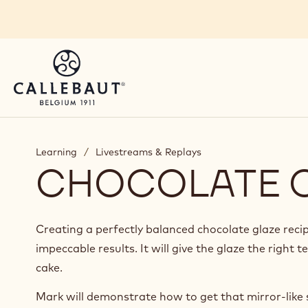
Skip to main content
You are viewing this page in Czechia - Čeština.
Switch regions if you would like to see the content 
Learning
/
Livestreams & Replays
CHOCOLATE 
Creating a perfectly balanced chocolate glaze recipe