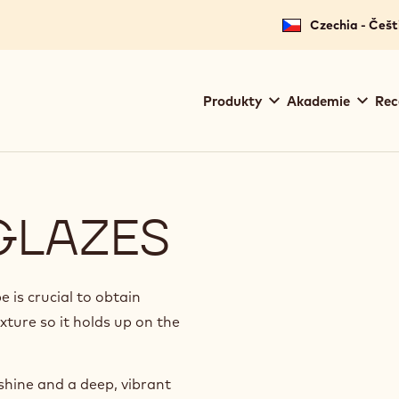
for your location.
Czechia - Češt
Main
Produkty
Akademie
Rec
navigation
Callebaut
GLAZES
 is crucial to obtain