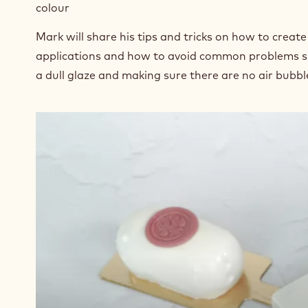
impeccable results. It will give the glaze the right t
cake.
Mark will demonstrate how to get that mirror-like 
colour
Mark will share his tips and tricks on how to create 
applications and how to avoid common problems su
a dull glaze and making sure there are no air bubbl