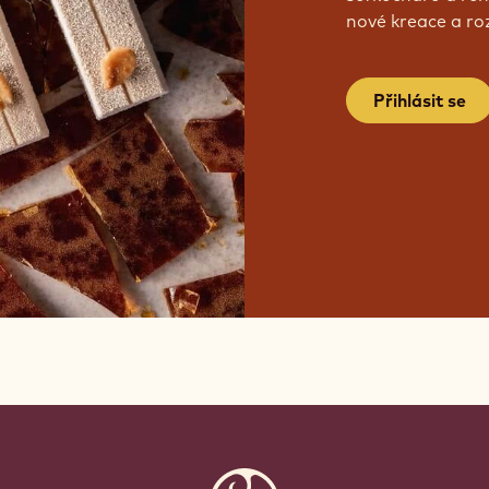
JEŠT
Staňte se součás
šéfkuchařů a řeme
nové kreace a roz
Přihlásit se