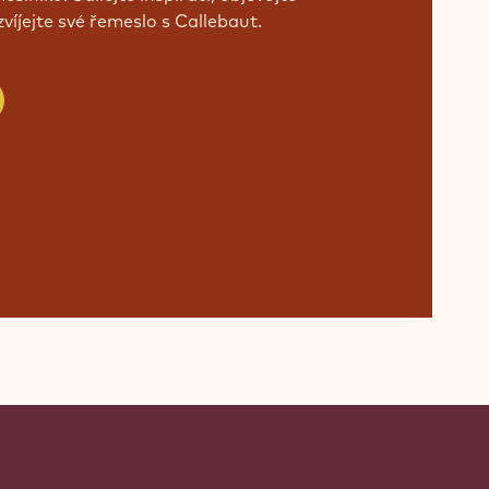
Ě DNES!
tí globální komunity nadšených
slníků. Sdílejte inspiraci, objevujte
víjejte své řemeslo s Callebaut.