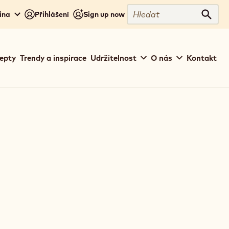
Close
Hledat
ina
Přihlášení
Sign up now
Hleda
epty
Trendy a inspirace
Udržitelnost
O nás
Kontakt