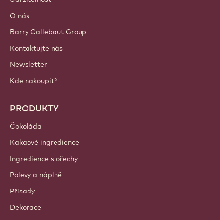
Přihlášení
Sign up now
Czechia - Čeština
DŮLEŽITÉ ODKAZY
Footer
Callebaut
Recepty
Trendy a Inspirace
Udržitelnost
O nás
Barry Callebaut Group
Kontaktujte nás
Newsletter
Kde nakoupit?