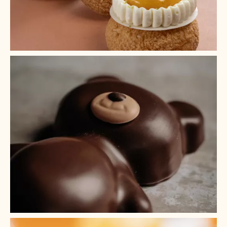
+ 4
+ 3