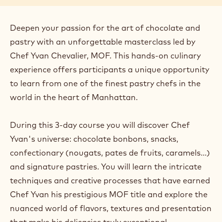
Date:
04 Jun 2024 - 06 Jun 2024
Doba trvání:
3 days
Hlavní jazyk kurzu:
Francouzština
Vedlejší jazyk kurzu:
English
Cena:
1200.00 USD
Segment:
Bakery & Pastry
Velikost třídy:
13
Deepen your passion for the art of chocolate and
pastry with an unforgettable masterclass led by
Chef Yvan Chevalier, MOF. This hands-on culinary
experience offers participants a unique opportunity
to learn from one of the finest pastry chefs in the