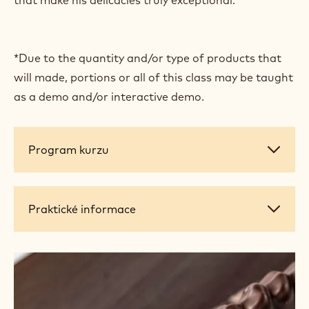
world in the heart of Manhattan.
During this 3-day course you will discover Chef
Yvan's universe: chocolate bonbons, snacks,
confectionary (nougats, pates de fruits, caramels...)
and signature pastries. You will learn the intricate
techniques and creative processes that have earned
Chef Yvan his prestigious MOF title and explore the
nuanced world of flavors, textures and presentation
that make his delicacies truly exceptional.
*Due to the quantity and/or type of products that
will made, portions or all of this class may be taught
as a demo and/or interactive demo.