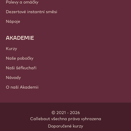
PRODUKTY
Čokoláda
Kakaové ingredience
Ingredience s ořechy
Polevy a náplně
Přísady
Dekorace
Polevy a omáčky
Dezertové instantní směsi
Nápoje
AKADEMIE
Kurzy