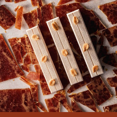
PŘIPOJTE SE K NAŠÍ KOMUNITĚ
Bezplatné tutoriály a kurzy na vyžádání pro cukráře
Bezplatná registrace
Přihlásit se