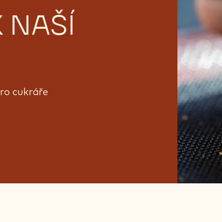
 NAŠÍ
pro cukráře