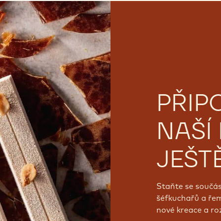
PŘIP
NAŠÍ
JEŠT
Staňte se součás
šéfkuchařů a řeme
nové kreace a roz