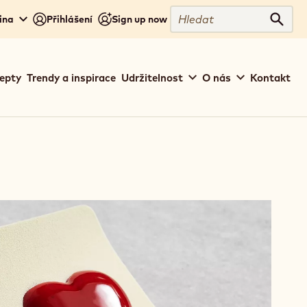
Hledat
ina
Přihlášení
Sign up now
Hleda
epty
Trendy a inspirace
Udržitelnost
O nás
Kontakt