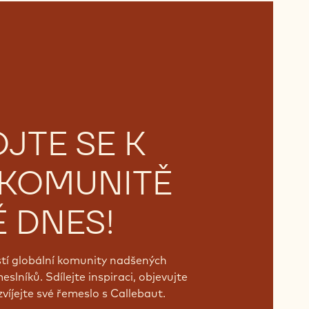
OJTE SE K
 KOMUNITĚ
Ě DNES!
tí globální komunity nadšených
slníků. Sdílejte inspiraci, objevujte
víjejte své řemeslo s Callebaut.