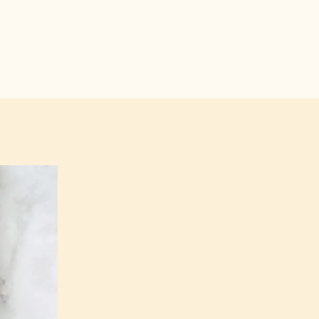
tChocolateAcademyItaly/.
callebautchocolateacademyit/.
in.com/company/callebautchocolateacademy.