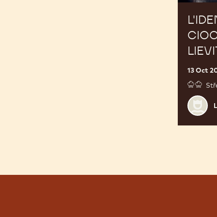
L'IDE
CIOC
LIEVI
13 Oct 2
Stř
Leonar
di
Carlo