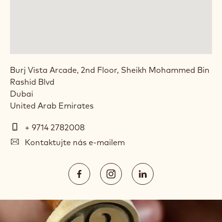
Burj Vista Arcade, 2nd Floor, Sheikh Mohammed Bin
Rashid Blvd
Dubai
United Arab Emirates
Telefon
+ 9714 2782008
E-
Kontaktujte nás e-mailem
mail
Social
https://www.facebook.com/Calleba
https://www.instagram.com/
https://www.linked
media
Opens
Opens
Opens
in
in
in
a
a
a