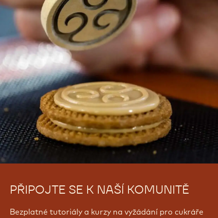
new
new
new
window.
window.
window.
PŘIPOJTE SE K NAŠÍ KOMUNITĚ
Bezplatné tutoriály a kurzy na vyžádání pro cukráře