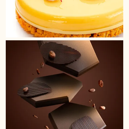
+ 4
+ 3