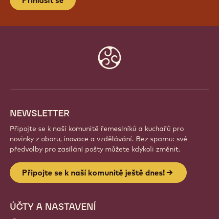
PŘIPOJTE SE K NAŠÍ KOMUNITĚ
JEŠTĚ DNES!
Staňte se součástí globální komunity nadšených
šéfkuchařů a řemeslníků. Sdílejte inspiraci, objevujte
nové kreace a rozvíjejte své řemeslo s Callebaut.
Přihlásit se
Website
info