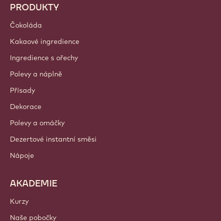
Trendy a Inspirace
Udržitelnost
O nás
Barry Callebaut Group
Kontaktujte nás
Newsletter
Kde nakoupit?
PRODUKTY
Čokoláda
Kakaové ingredience
Ingredience s ořechy
Polevy a náplně
Přísady