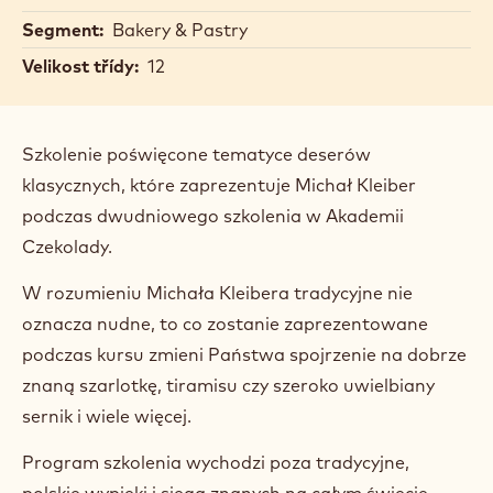
Středně pokročilý
Location:
Poland, Lodz
Date:
13 May 2025 - 14 May 2025
Doba trvání:
2 days
Hlavní jazyk kurzu:
Polština
Cena:
1200.00 PLN
Segment:
Bakery & Pastry
Velikost třídy:
12
Szkolenie poświęcone tematyce deserów
klasycznych, które zaprezentuje Michał Kleiber