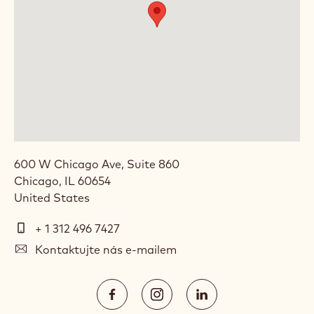
600 W Chicago Ave, Suite 860
Chicago
,
IL
60654
United States
Telefon
+ 1 312 496 7427
E-
Kontaktujte nás e-mailem
mail
Social
https://www.facebook.com/Calleba
https://www.instagram.com/
https://www.linked