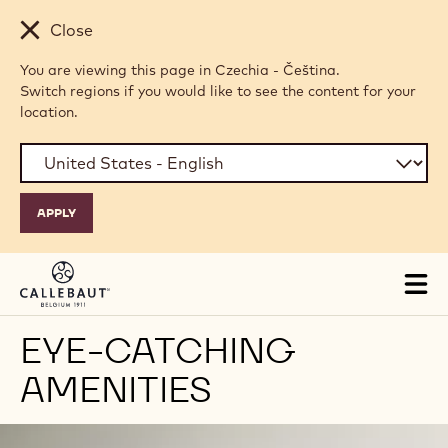
Skip to main content
Close
You are viewing this page in Czechia - Čeština.
Switch regions if you would like to see the content for your
location.
Tog
mai
nav
EYE-CATCHING
AMENITIES