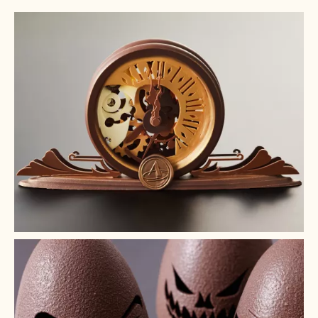
+ 9
+ 8