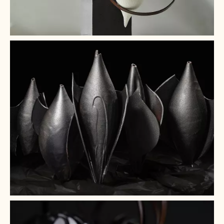
+ 6
+ 5