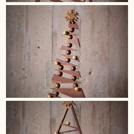
+ 2
+ 1