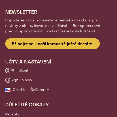
NEWSLETTER
Připojte se k naší komunitě řemeslníků a kuchařů pro
novinky z oboru, inovace a vzdělávání. Bez spamu: své
předvolby pro zasílání pošty můžete kdykoli změnit.
Připojte se k naší komunitě ještě dnes!
ÚČTY A NASTAVENÍ
Přihlášení
Sign up now
Czechia - Čeština
DŮLEŽITÉ ODKAZY
Footer
Callebaut
Recepty