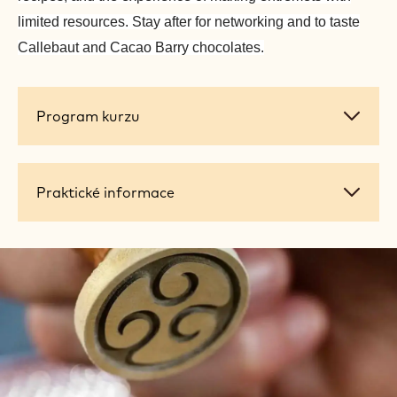
limited resources. Stay after for networking and to taste
Callebaut and Cacao Barry chocolates.
Program
Program kurzu
kurzu
Praktické
Praktické informace
informace