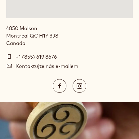
4850 Molson
Montreal
QC
H1Y 3J8
Canada
Telefon
+1 (855) 619 8676
E-
Kontaktujte nás e-mailem
mail
Social
https://www.facebook.com/Cal
https://www.instagram.
media
Opens
Opens
in
in
a
a
new
new
window.
window.