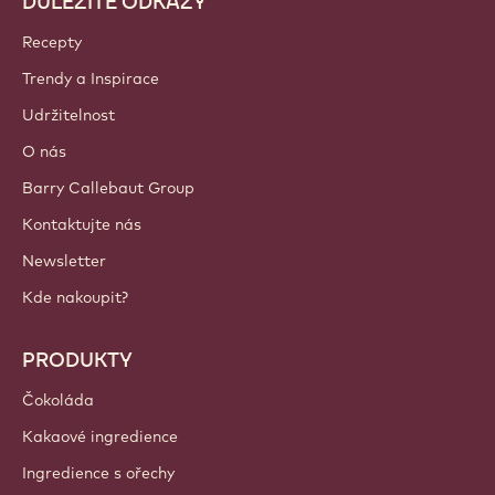
DŮLEŽITÉ ODKAZY
Footer
Callebaut
Recepty
Trendy a Inspirace
Udržitelnost
O nás
Barry Callebaut Group
Kontaktujte nás
Newsletter
Kde nakoupit?
PRODUKTY
Čokoláda
Kakaové ingredience
Ingredience s ořechy