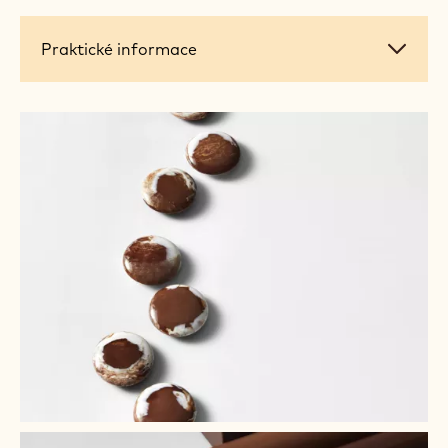
Praktické
Praktické informace
informace
+ 5
+ 4