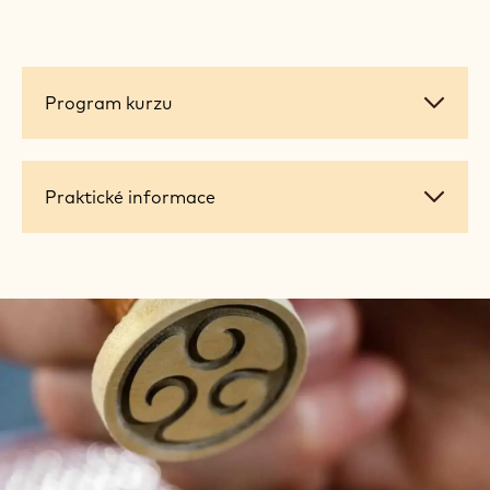
Program
Program kurzu
kurzu
Praktické
Praktické informace
informace