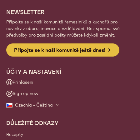
NEWSLETTER
Připojte se k naší komunitě řemeslníků a kuchařů pro
novinky z oboru, inovace a vzdělávání. Bez spamu: své
předvolby pro zasílání pošty můžete kdykoli změnit.
Připojte se k naší komunitě ještě dnes!
ÚČTY A NASTAVENÍ
Přihlášení
Sign up now
Czechia - Čeština
DŮLEŽITÉ ODKAZY
Footer
Callebaut
Recepty