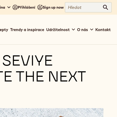
Hledat
ina
Přihlášení
Sign up now
Hleda
epty
Trendy a inspirace
Udržitelnost
O nás
Kontakt
 SEVIYE
TE THE NEXT