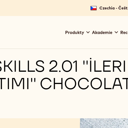
Czechia - Češt
Main
Produkty
Akademie
Rec
navigation
Callebaut
LLS 2.01 ''İLERI
TIMI'' CHOCOLA