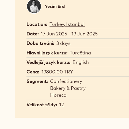
Yeşim
Yeşim Erol
Erol
Location:
Turkey, Istanbul
Date:
17 Jun 2025 - 19 Jun 2025
Doba trvání:
3 days
Hlavní jazyk kurzu:
Turečtina
Vedlejší jazyk kurzu:
English
Cena:
19800.00 TRY
Segment:
Confectionery
Bakery & Pastry
Horeca
Velikost třídy:
12