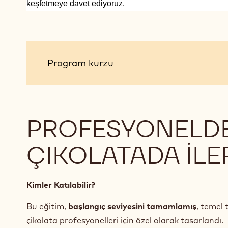
keşfetmeye davet ediyoruz.
Program
Program kurzu
kurzu
PROFESYONELDE
ÇIKOLATADA İLE
Kimler Katılabilir?
Bu eğitim,
başlangıç seviyesini tamamlamış
, temel 
çikolata profesyonelleri için özel olarak tasarlandı.