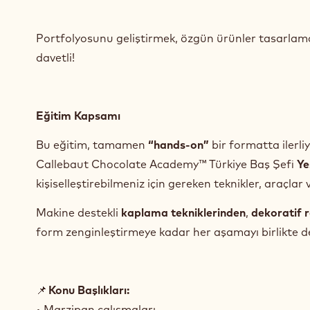
Portfolyosunu geliştirmek, özgün ürünler tasarlamak
davetli!
Eğitim Kapsamı
Bu eğitim, tamamen
“hands-on”
bir formatta ilerliy
Callebaut Chocolate Academy™ Türkiye Baş Şefi
Ye
kişiselleştirebilmeniz için gereken teknikler, araçlar 
Makine destekli
kaplama tekniklerinden
,
dekoratif 
form zenginleştirmeye kadar her aşamayı birlikte d
📌
Konu Başlıkları:
• Marzipan çalışmaları