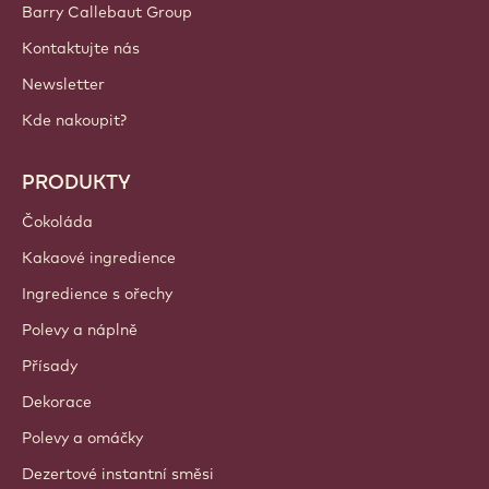
Sign up now
Czechia - Čeština
DŮLEŽITÉ ODKAZY
Footer
Callebaut
Recepty
Trendy a Inspirace
Udržitelnost
O nás
Barry Callebaut Group
Kontaktujte nás
Newsletter
Kde nakoupit?
PRODUKTY