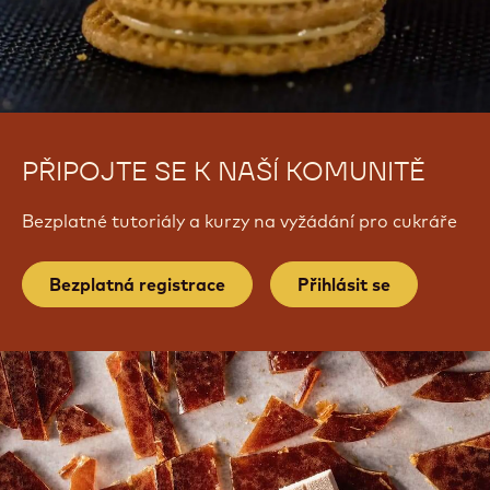
a
a
a
new
new
new
window.
window.
window.
PŘIPOJTE SE K NAŠÍ KOMUNITĚ