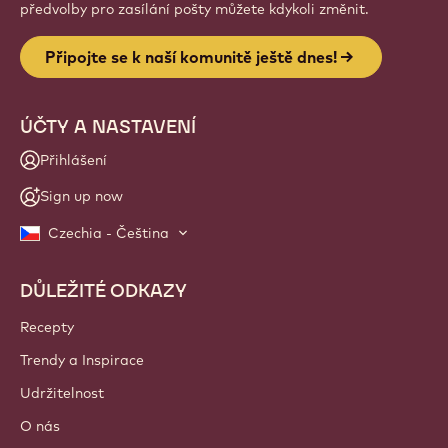
Website
info
NEWSLETTER
Připojte se k naší komunitě řemeslníků a kuchařů pro
novinky z oboru, inovace a vzdělávání. Bez spamu: své
předvolby pro zasílání pošty můžete kdykoli změnit.
Připojte se k naší komunitě ještě dnes!
ÚČTY A NASTAVENÍ
Přihlášení