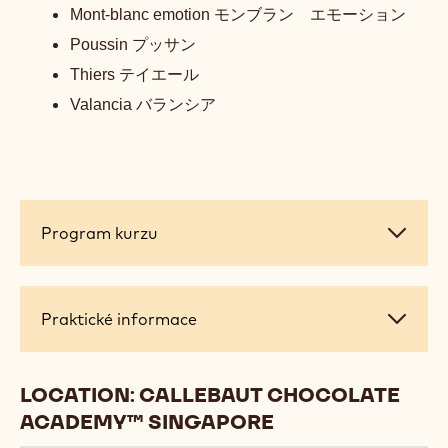
Chef Izumi will be covering below recipes : -
Bachelin cru
バシュラン クリュ
Bergamot
ベルガモット
Etna
エトナ
Fistikia
フィスティキア
Kohaku
琥珀ｄｃｃ
Luna
ルナ
Mont-blanc emotion
モンブラン エモーション
Poussin
プッサン
Thiers
テイエール
Valancia
バランシア