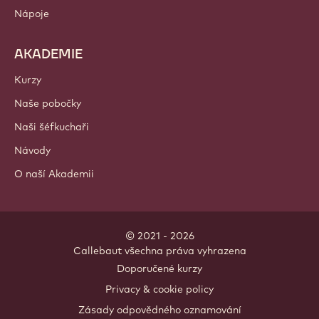
Čokoláda
Kakaové ingredience
Ingredience s ořechy
Polevy a náplně
Přísady
Dekorace
Polevy a omáčky
Dezertové instantní směsi
Nápoje
AKADEMIE
Kurzy
Naše pobočky
Naši šéfkuchaři