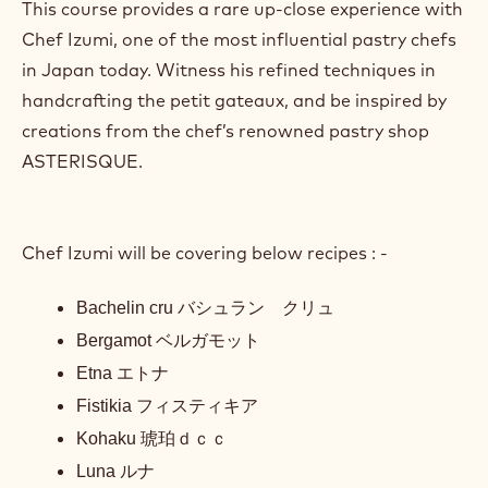
Doba trvání:
3 days
Hlavní jazyk kurzu:
English
Cena:
1400.00 SGD
Segment:
Bakery & Pastry
Horeca
Velikost třídy:
12
This course provides a rare up-close experience with
Chef Izumi, one of the most influential pastry chefs
in Japan today. Witness his refined techniques in
handcrafting the petit gateaux, and be inspired by
creations from the chef’s renowned pastry shop
ASTERISQUE.