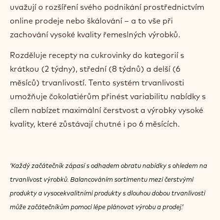
uvažují o rozšíření svého podnikání prostřednictvím
online prodeje nebo škálování – a to vše při
zachování vysoké kvality řemeslných výrobků.
Rozděluje recepty na cukrovinky do kategorií s
krátkou (2 týdny), střední (8 týdnů) a delší (6
měsíců) trvanlivostí. Tento systém trvanlivosti
umožňuje čokolatiérům přinést variabilitu nabídky s
cílem nabízet maximální čerstvost a výrobky vysoké
kvality, které zůstávají chutné i po 6 měsících.
‘Každý začátečník zápasí s odhadem obratu nabídky s ohledem na
trvanlivost výrobků. Balancováním sortimentu mezi čerstvými
produkty a vysocekvalitními produkty s dlouhou dobou trvanlivosti
může začátečníkům pomoci lépe plánovat výrobu a prodej.’