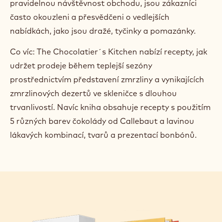
pravidelnou návštěvnost obchodu, jsou zákazníci
často okouzleni a přesvědčeni o vedlejších
nabídkách, jako jsou dražé, tyčinky a pomazánky.
Co víc: The Chocolatier´s Kitchen nabízí recepty, jak
udržet prodeje během teplejší sezóny
prostřednictvím představení zmrzliny a vynikajících
zmrzlinových dezertů ve skleničce s dlouhou
trvanlivostí. Navíc kniha obsahuje recepty s použitím
5 různých barev čokolády od Callebaut a lavinou
lákavých kombinací, tvarů a prezentací bonbónů.