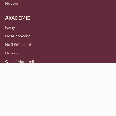
Nápoje
AKADEMIE
Kurzy
Naše pobočky
Naši šéfkuchaři
Návody
O naší Akademii
© 2021 - 2026
Callebaut
.
všechna práva vyhrazena
Footer
Doporučené kurzy
-
Privacy & cookie policy
meta
Zásady odpovědného oznamování
navigation