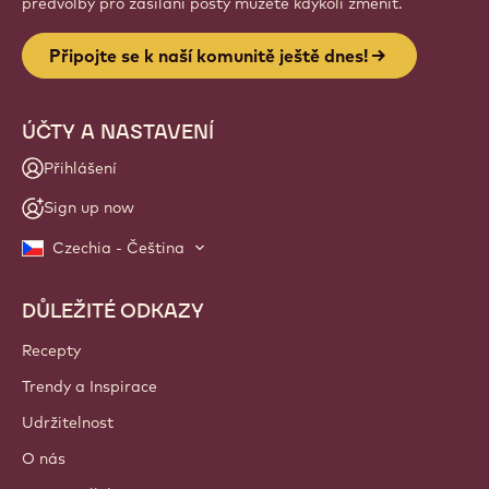
předvolby pro zasílání pošty můžete kdykoli změnit.
Připojte se k naší komunitě ještě dnes!
ÚČTY A NASTAVENÍ
Přihlášení
Sign up now
Czechia - Čeština
DŮLEŽITÉ ODKAZY
Footer
Callebaut
Recepty
Trendy a Inspirace
Udržitelnost
O nás