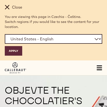
Skip to main content
Close
You are viewing this page in Czechia - Čeština.
Switch regions if you would like to see the content for your
location.
Tog
mai
nav
OBJEVTE THE
CHOCOLATIER'S