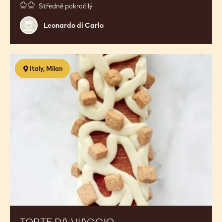
L'IDENTITA' DEL CIOCCOLATO NEI
LIEVITATI
13 Oct 2026 - 14 Oct 2026
Středně pokročilý
Leonardo
Leonardo di Carlo
di
Carlo
Torte
Italy, Milan
da
viaggio
contemporanee