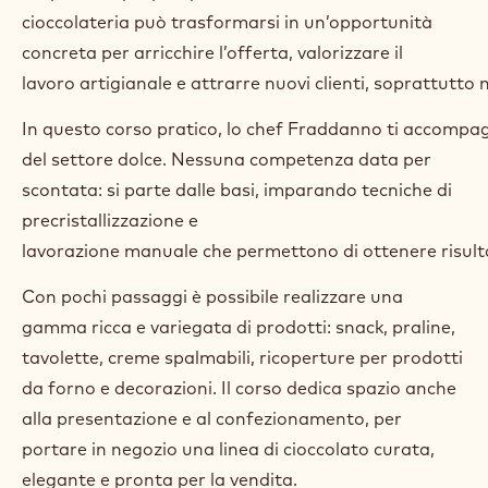
Date:
27 Oct 2025 - 28 Oct 2025
Doba trvání:
2 days
Hlavní jazyk kurzu:
Italština
Cena:
597.80 EUR
Velikost třídy:
16
Ampliare la propria produzione con una linea di
cioccolateria può trasformarsi in un’opportunità
concreta per arricchire l’offerta, valorizzare il
lavoro artigianale e attrarre nuovi clienti, soprattutto n
In questo corso pratico, lo chef Fraddanno ti accompagn
del settore dolce. Nessuna competenza data per
scontata: si parte dalle basi, imparando tecniche di