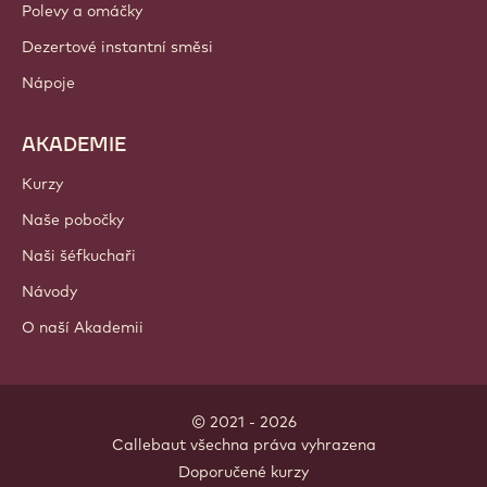
PRODUKTY
Čokoláda
Kakaové ingredience
Ingredience s ořechy
Polevy a náplně
Přísady
Dekorace
Polevy a omáčky
Dezertové instantní směsi
Nápoje
AKADEMIE
Kurzy