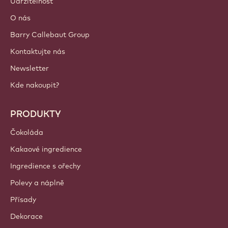
Přihlášení
Sign up now
Czechia - Čeština
DŮLEŽITÉ ODKAZY
Footer
Callebaut
Recepty
Trendy a Inspirace
Udržitelnost
O nás
Barry Callebaut Group
Kontaktujte nás
Newsletter
Kde nakoupit?