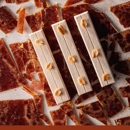
PŘIPOJTE SE K NAŠÍ KOMUNITĚ
Bezplatné tutoriály a kurzy na vyžádání pro cukráře
Bezplatná registrace
Přihlásit se