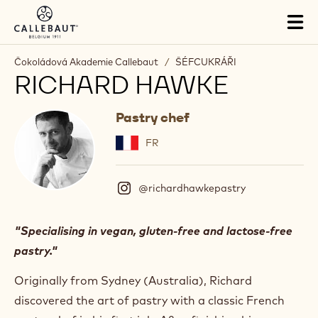
Skip to main content
Tog
mai
nav
Čokoládová Akademie Callebaut
/
ŠÉFCUKRÁŘI
RICHARD HAWKE
Pastry chef
FR
@richardhawkepastry
(
I
n
s
"Specialising in vegan, gluten-free and lactose-free
t
pastry."
a
g
Originally from Sydney (Australia), Richard
r
a
discovered the art of pastry with a classic French
m