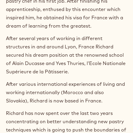
pastry chef in his first job. After finishing his
)
.
apprenticeship, enthused by this encounter which
O
inspired him, he obtained his visa for France with a
p
e
dream of learning from the greatest.
n
s
After several years of working in different
i
structures in and around Lyon, France Richard
n
a
secured his dream position at the renowned school
n
of Alain Ducasse and Yves Thuries, l’Ecole Nationale
e
w
Supérieure de la Pâtisserie.
w
i
After various international experiences of living and
n
working internationally (Morocco and also
d
o
Slovakia), Richard is now based in France.
w
.
Richard has now spent over the last two years
concentrating on better understanding new pastry
techniques which is going to push the boundaries of