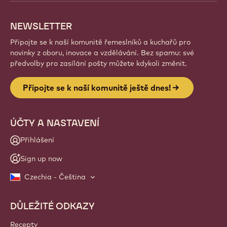
NEWSLETTER
Připojte se k naší komunitě řemeslníků a kuchařů pro
novinky z oboru, inovace a vzdělávání. Bez spamu: své
předvolby pro zasílání pošty můžete kdykoli změnit.
Připojte se k naší komunitě ještě dnes!
ÚČTY A NASTAVENÍ
Přihlášení
Sign up now
Czechia - Čeština
DŮLEŽITÉ ODKAZY
Footer
Callebaut
Recepty