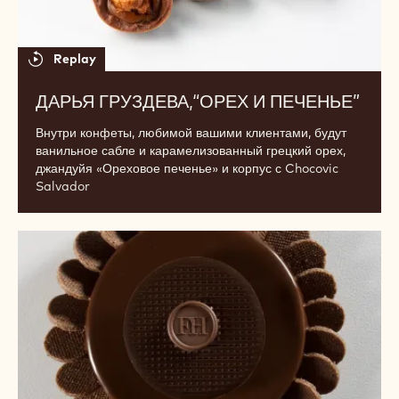
Полезные и оригинальные рецепты домашнего
мороженого без консервантов и лишнего сахара.
Дарья
Груздева,
“Орех
и
печенье”
Replay
ДАРЬЯ ГРУЗДЕВА,“ОРЕХ И ПЕЧЕНЬЕ”
Внутри конфеты, любимой вашими клиентами, будут
ванильное сабле и карамелизованный грецкий орех,
джандуйя «Ореховое печенье» и корпус с Chocovic