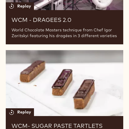
Crusellas featuring Stencil into the chocolate mould
WCM
-
Dragees
2.0
Replay
WCM - DRAGEES 2.0
World Chocolate Masters technique from Chef Igor
Zaritskyi featuring his dragées in 3 different varieties
WCM-