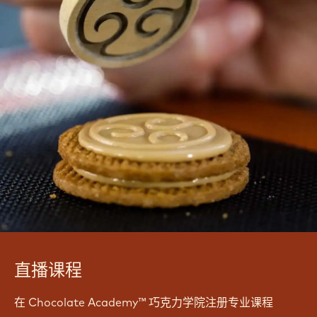
The super talented Emily Hankins shows us how to
create her signature handpainted flowers
Pagination
Current
1
Page
2
下
page
一
个