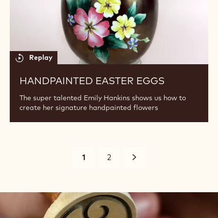
SEVGILILER GÜNÜ ÖZEL TARIFI 2022
"ERIYEN KALPLER"
14 Şubat, Sevgililer Gününe özel kalpleri ısıtacak
tarife göz atıp, menülerinize ve hatta evlerinize
Sevgililer Günü havasını taşıyabilirsiniz.
Handpainted
Easter
Eggs
Replay
HANDPAINTED EASTER EGGS