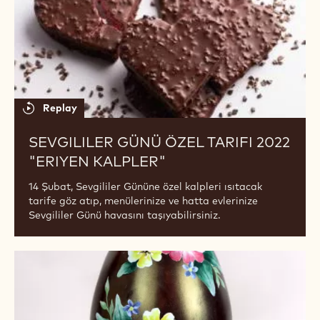
Replay
WCM - BONBON DIPPING
World Chocolate Masters technique from Chef Jiro
Tanaka of a brand new way of bonbon-making
Sevgililer
Günü
Özel
Tarifi
2022
"Eriyen
Kalpler"
Replay