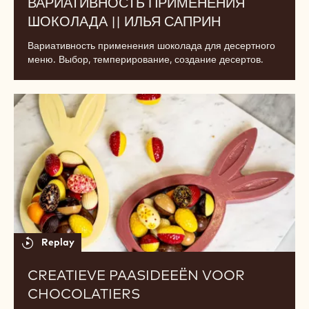
Вариативность
применения
шоколада
||
Илья
Саприн
Replay
ВАРИАТИВНОСТЬ ПРИМЕНЕНИЯ
ШОКОЛАДА || ИЛЬЯ САПРИН
Вариативность применения шоколада для десертного
меню. Выбор, темперирование, создание десертов.
Creatieve
paasideeën