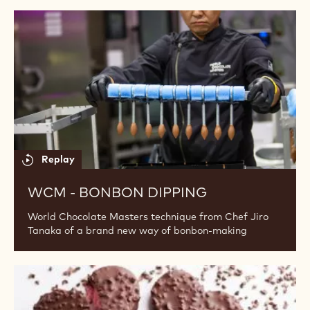
Replay
WCM - SUNFLOWER TUILES
World Chocolate Masters technique from Chef Attila
Menyhárt featuring a unique tuile decoration
WCM
-
Bonbon
dipping