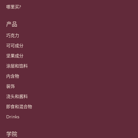
重要链接
Footer
Callebaut
食谱
潮流与灵感
可持续发展
关于我们
百乐嘉利宝集团
联系我们
通讯
哪里买?
产品
巧克力
可可成分
坚果成分