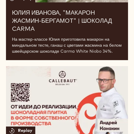
Юлия
Иванова,
"Макарон
жасмин-
бергамот"
|
шоколад
Carma
Replay
ЮЛИЯ ИВАНОВА, "МАКАРОН
ЖАСМИН-БЕРГАМОТ" | ШОКОЛАД
CARMA
На мастер-классе Юлия приготовила макарон на
миндальном тесте, ганаш с цветами жасмина на белом
швейцарском шоколаде Carma White Niobo 34%.