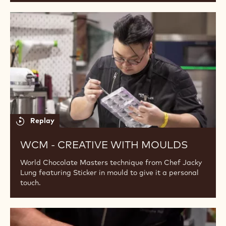
Replay
WCM - CORAL DECORATION
World Chocolate Masters technique from Chef Togo
Matsuda featuring a delicate cigarette leaf
WCM
-
Creative
with
moulds