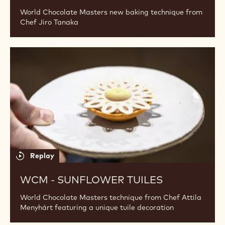
Sugar
paste
tartlets
Replay
WCM- SUGAR PASTE TARTLETS
World Chocolate Masters new baking technique from
Chef Jiro Tanaka
WCM
-
Sunflower
Tuiles