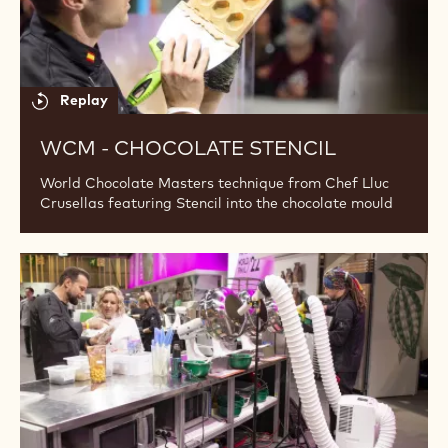
WCM - ICED TRUFFLE
World Chocolate Masters technique from Chef
Christophe Rull featuring Frozen bonbon
WCM
-
Chocolate
stencil
Replay
WCM - CHOCOLATE STENCIL
World Chocolate Masters technique from Chef Lluc