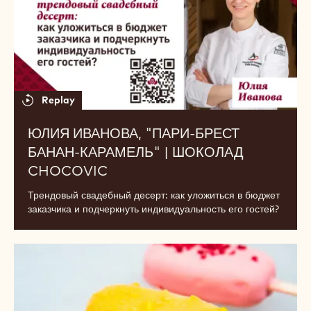
筛选
选定的筛选条件:
Confectionery
-
remove
filter
Results
Юлия
Иванова,
"Пари-
брест
банан-
карамель"
|
шоколад
Chocovic
Replay
ЮЛИЯ ИВАНОВА, "ПАРИ-БРЕСТ