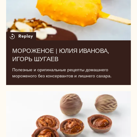
БАНАН-КАРАМЕЛЬ" | ШОКОЛАД
CHOCOVIC
Трендовый свадебный десерт: как уложиться в бюджет
заказчика и подчеркнуть индивидуальность его гостей?
МОРОЖЕНОЕ
|
Юлия
Иванова,
Игорь
Шугаев
Replay
МОРОЖЕНОЕ | ЮЛИЯ ИВАНОВА,
ИГОРЬ ШУГАЕВ