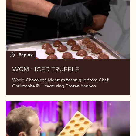
Replay
WCM - CREATIVE WITH MOULDS
World Chocolate Masters technique from Chef Jacky
Lung featuring Sticker in mould to give it a personal
touch.
WCM
-
Iced
truffle
Replay