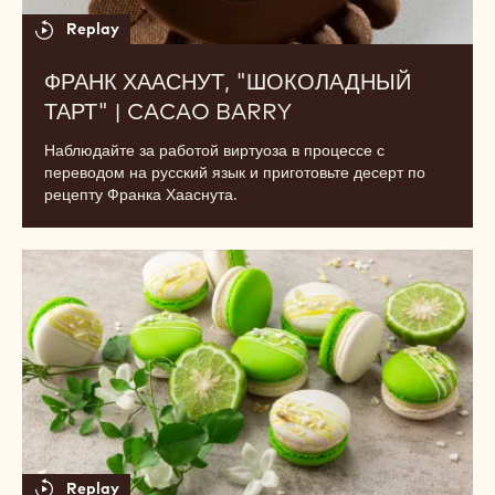
Salvador
Франк
Хааснут,
"Шоколадный
тарт"
|
Cacao
Barry
Replay
ФРАНК ХААСНУТ, "ШОКОЛАДНЫЙ
ТАРТ" | CACAO BARRY
Наблюдайте за работой виртуоза в процессе с
переводом на русский язык и приготовьте десерт по
рецепту Франка Хааснута.