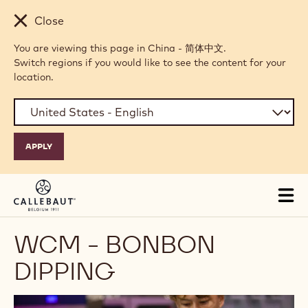
Skip to main content
Close
You are viewing this page in China - 简体中文.
Switch regions if you would like to see the content for your
location.
Tog
mai
nav
WCM - BONBON
DIPPING