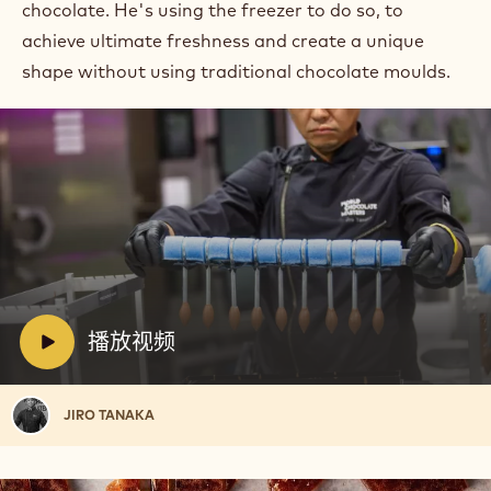
chocolate. He's using the freezer to do so, to
achieve ultimate freshness and create a unique
shape without using traditional chocolate moulds.⁠
播
放
视
频:
播
V
播放视频
放
i
视
d
频
Jiro
JIRO TANAKA
e
Tanaka
o
: