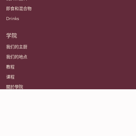
即食和混合物
Drinks
学院
我们的主厨
我们的地点
教程
课程
關於學院
© 2021 - 2026
Callebaut
.
百乐嘉利宝保留所有权利
Footer
条款和条件
-