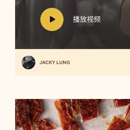
V
播放视频
i
d
e
o
:
Jacky
JACKY LUNG
Lung