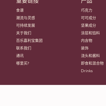
重要链接
产品
Footer
Callebaut
食谱
巧克力
潮流与灵感
可可成分
可持续发展
坚果成分
关于我们
涂层和馅料
百乐嘉利宝集团
内含物
联系我们
装饰
通讯
浇头和酱料
哪里买?
即食和混合物
Drinks
© 2021 - 2026
Callebaut
.
百乐嘉利宝保留所有权