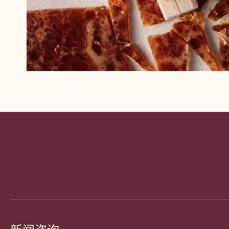
Website
info