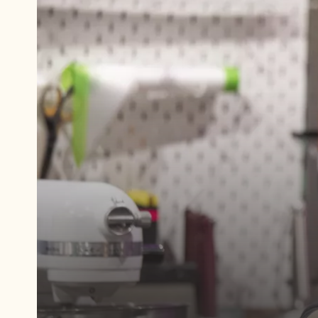
播
放
视
频:
播
放
视
频