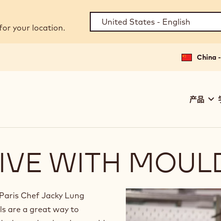
for your location.
China
Main
产品
navig
Calle
IVE WITH MOUL
 Paris Chef Jacky Lung
s are a great way to