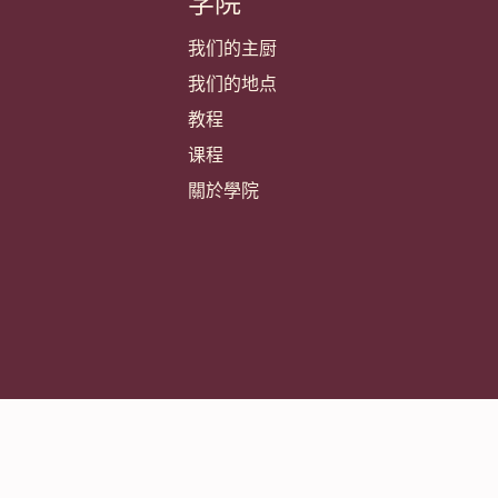
学院
我们的主厨
我们的地点
教程
课程
關於學院
Footer
利
条款和条件
隐私和 cookie 政策
负责任披露政策
Cookie 设置