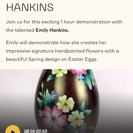
HANKINS
Join us for this exciting 1 hour demonstration with
the talented
Emily Hankins.
Emily will demonstrate how she creates her
impressive signature handpainted flowers with a
beautiful Spring design on Easter Eggs.
播
放
视
频:
播
V
播放视频