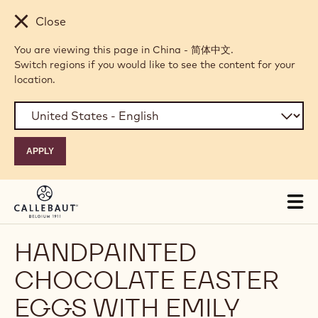
Skip to main content
Close
You are viewing this page in China - 简体中文.
Switch regions if you would like to see the content for your
location.
Tog
mai
nav
HANDPAINTED
CHOCOLATE EASTER
EGGS WITH EMILY