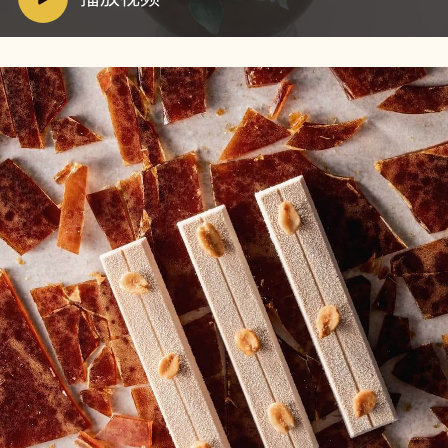
放
i
视
d
频
e
o
: