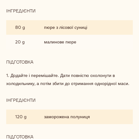
ІНГРЕДІЄНТИ
:
РУБІНОВО-
ПОЛУНИЧНИЙ
80 g
пюре з лісової суниці
КРЕМ
20 g
малинове пюре
ПІДГОТОВКА
:
РУБІНОВО-
ПОЛУНИЧНИЙ
1. Додайте і перемішайте. Дати повністю охолонути в
КРЕМ
холодильнику, а потім збити до отримання однорідної маси.
ІНГРЕДІЄНТИ
:
РУБІНОВО-
ПОЛУНИЧНИЙ
120 g
заморожена полуниця
КРЕМ
ПІДГОТОВКА
: