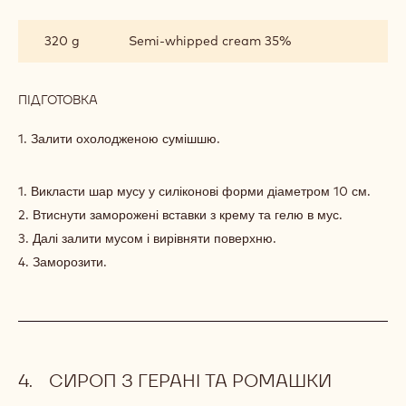
МУС
З
320 g
Semi-whipped cream 35%
БІЛОГО
ШОКОЛАДУ
З
ТРАВАМИ
ПІДГОТОВКА
:
МУС
З
1. Залити охолодженою сумішшю.
БІЛОГО
ШОКОЛАДУ
З
1. Викласти шар мусу у силіконові форми діаметром 10 см.
ТРАВАМИ
2. Втиснути заморожені вставки з крему та гелю в мус.
3. Далі залити мусом і вирівняти поверхню.
4. Заморозити.
СИРОП З ГЕРАНІ ТА РОМАШКИ