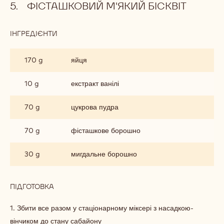
ФІСТАШКОВИЙ М'ЯКИЙ БІСКВІТ
ІНГРЕДІЄНТИ
:
ФІСТАШКОВИЙ
М'ЯКИЙ
170 g
яйця
БІСКВІТ
10 g
екстракт ванілі
70 g
цукрова пудра
70 g
фісташкове борошно
30 g
мигдальне борошно
ПІДГОТОВКА
:
ФІСТАШКОВИЙ
М'ЯКИЙ
1. Збити все разом у стаціонарному міксері з насадкою-
БІСКВІТ
вінчиком до стану сабайону