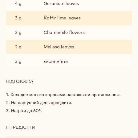
З
4 g
Geranium leaves
ТРАВАМИ
3 g
Kaffir lime leaves
2 g
Chamomile flowers
2 g
Melissa leaves
2 g
листя м'яти
ПІДГОТОВКА
:
МУС
З
1. Холодне молоко з травами настоювати протягом ночі.
БІЛОГО
2. На наступний день процідити.
ШОКОЛАДУ
3. Нагріти до 60º.
З
ТРАВАМИ
ІНГРЕДІЄНТИ
:
МУС