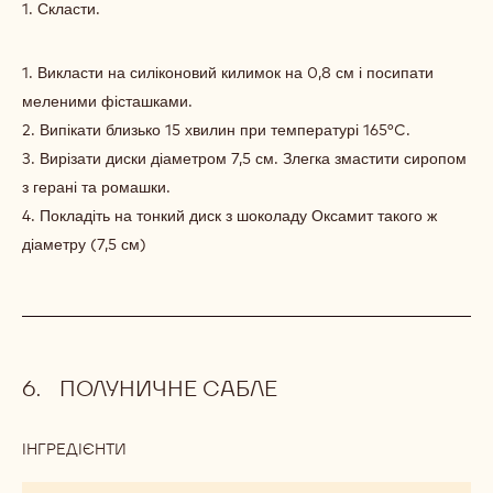
М'ЯКИЙ
1. Скласти.
БІСКВІТ
1. Викласти на силіконовий килимок на 0,8 см і посипати
меленими фісташками.
2. Випікати близько 15 хвилин при температурі 165°C.
3. Вирізати диски діаметром 7,5 см. Злегка змастити сиропом
з герані та ромашки.
4. Покладіть на тонкий диск з шоколаду Оксамит такого ж
діаметру (7,5 см)
ПОЛУНИЧНЕ САБЛЕ
ІНГРЕДІЄНТИ
:
ПОЛУНИЧНЕ
САБЛЕ