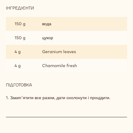
ІНГРЕДІЄНТИ
:
СИРОП
З
150 g
вода
ГЕРАНІ
ТА
РОМАШКИ
150 g
цукор
4 g
Geranium leaves
4 g
Chamomile fresh
ПІДГОТОВКА
:
СИРОП
З
1. Закип'ятити все разом, дати охолонути і процідити.
ГЕРАНІ
ТА
РОМАШКИ