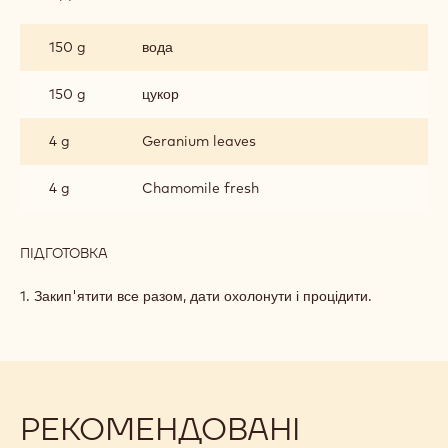
СИРОП
З
150 g
вода
ГЕРАНІ
ТА
РОМАШКИ
150 g
цукор
4 g
Geranium leaves
4 g
Chamomile fresh
ПІДГОТОВКА
:
СИРОП
З
1. Закип'ятити все разом, дати охолонути і процідити.
ГЕРАНІ
ТА
РОМАШКИ
РЕКОМЕНДОВАНІ