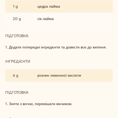
1 g
цедра лайма
20 g
сік лайма
ПІДГОТОВКА
:
ПОЛУНИЧНО-
ЛАЙМОВИЙ
1. Додати попередні інгредієнти та довести все до кипіння.
ГЕЛЬ
ІНГРЕДІЄНТИ
:
ПОЛУНИЧНО-
ЛАЙМОВИЙ
6 g
розчин лимонної кислоти
ГЕЛЬ
ПІДГОТОВКА
:
ПОЛУНИЧНО-
ЛАЙМОВИЙ
1. Зняти з вогню, перемішати вінчиком.
ГЕЛЬ