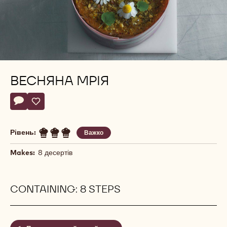
ВЕСНЯНА МРІЯ
Actions
Написати коментар
- Весняна мрія
Записати
- Весняна мрія
Рівень:
Важко
Makes:
8 десертів
CONTAINING: 8 STEPS