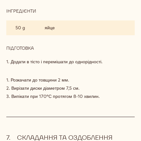
ІНГРЕДІЄНТИ
:
ПОЛУНИЧНЕ
САБЛЕ
50 g
яйце
ПІДГОТОВКА
:
ПОЛУНИЧНЕ
САБЛЕ
1. Додати в тісто і перемішати до однорідності.
1. Розкачати до товщини 2 мм.
2. Вирізати диски діаметром 7,5 см.
3. Випікати при 170°С протягом 8-10 хвилин.
СКЛАДАННЯ ТА ОЗДОБЛЕННЯ