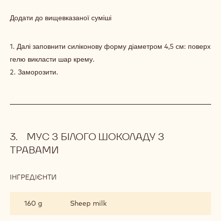
РУБІНОВО-
ПОЛУНИЧНИЙ
Додати до вищевказаної суміші
КРЕМ
1. Далі заповнити силіконову форму діаметром 4,5 см: поверх
гелю викласти шар крему.
2. Заморозити.
МУС З БІЛОГО ШОКОЛАДУ З
ТРАВАМИ
ІНГРЕДІЄНТИ
:
МУС
З
160 g
Sheep milk
БІЛОГО
ШОКОЛАДУ