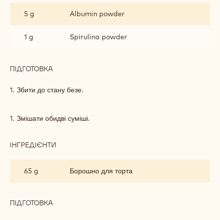
5 g
Albumin powder
1 g
Spirulina powder
ПІДГОТОВКА
:
ФІСТАШКОВИЙ
М'ЯКИЙ
1. Збити до стану безе.
БІСКВІТ
1. Змішати обидві суміші.
ІНГРЕДІЄНТИ
:
ФІСТАШКОВИЙ
М'ЯКИЙ
65 g
Борошно для торта
БІСКВІТ
ПІДГОТОВКА
:
ФІСТАШКОВИЙ