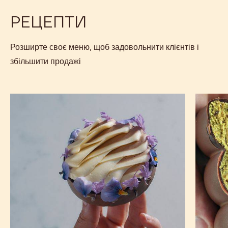
РЕЦЕПТИ
Розширте своє меню, щоб задовольнити клієнтів і
збільшити продажі
Шоколадно-
Батончи
лавандовий
дубайсь
шоколад
від
Міхала