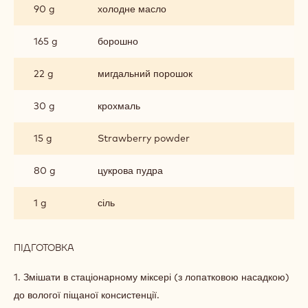
90 g
холодне масло
165 g
борошно
22 g
мигдальний порошок
30 g
крохмаль
15 g
Strawberry powder
80 g
цукрова пудра
1 g
сіль
ПІДГОТОВКА
:
ПОЛУНИЧНЕ
САБЛЕ
1. Змішати в стаціонарному міксері (з лопатковою насадкою)
до вологої піщаної консистенції.