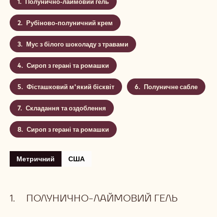
Полунично-лаймовий гель
Рубіново-полуничний крем
Мус з білого шоколаду з травами
Сироп з герані та ромашки
Фісташковий м'який бісквіт
Полуничне сабле
Складання та оздоблення
Сироп з герані та ромашки
Метричний
США
ПОЛУНИЧНО-ЛАЙМОВИЙ ГЕЛЬ