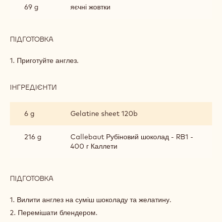
69 g
яєчні жовтки
ПІДГОТОВКА
:
РУБІНОВО-
ПОЛУНИЧНИЙ
1. Приготуйте англез.
КРЕМ
ІНГРЕДІЄНТИ
:
РУБІНОВО-
ПОЛУНИЧНИЙ
6 g
Gelatine sheet 120b
КРЕМ
216 g
Callebaut Рубіновий шоколад - RB1 -
400 г Каллети
ПІДГОТОВКА
:
РУБІНОВО-
ПОЛУНИЧНИЙ
1. Вилити англез на суміш шоколаду та желатину.
КРЕМ
2. Перемішати блендером.