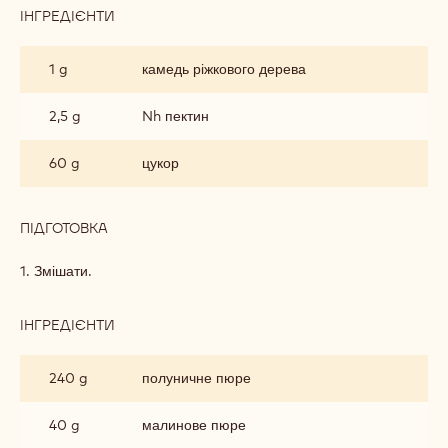
ІНГРЕДІЄНТИ
:
ПОЛУНИЧНО-
ЛАЙМОВИЙ
1 g
камедь ріжкового дерева
ГЕЛЬ
2,5 g
Nh пектин
60 g
цукор
ПІДГОТОВКА
:
ПОЛУНИЧНО-
ЛАЙМОВИЙ
1. Змішати.
ГЕЛЬ
ІНГРЕДІЄНТИ
:
ПОЛУНИЧНО-
ЛАЙМОВИЙ
240 g
полуничне пюре
ГЕЛЬ
40 g
малинове пюре