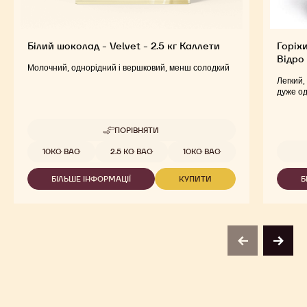
Білий шоколад - Velvet - 2.5 кг Каллети
Горіхи
Відро
Молочний, однорідний і вершковий, менш солодкий
Легкий,
дуже од
ПОРІВНЯТИ
-
БІЛИЙ
Доступна упаковка
10KG BAG
2.5 KG BAG
10KG BAG
ШОКОЛАД
-
БІЛЬШЕ ІНФОРМАЦІЇ
КУПИТИ
Б
VELVET
-
-
-
БІЛИЙ
БІЛИЙ
2.5
ШОКОЛАД
ШОКОЛАД
КГ
-
-
КАЛЛЕТИ
VELVET
VELVET
-
-
previous
next
2.5
2.5
КГ
КГ
КАЛЛЕТИ
КАЛЛЕТИ