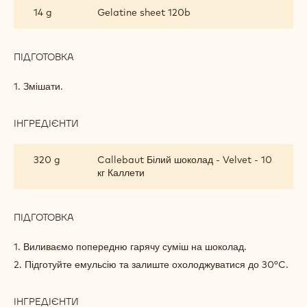
З
14 g
Gelatine sheet 120b
БІЛОГО
ШОКОЛАДУ
З
ТРАВАМИ
ПІДГОТОВКА
:
МУС
З
1. Змішати.
БІЛОГО
ШОКОЛАДУ
З
ІНГРЕДІЄНТИ
:
ТРАВАМИ
МУС
З
320 g
Callebaut Білий шоколад - Velvet - 10
БІЛОГО
кг Каллети
ШОКОЛАДУ
З
ТРАВАМИ
ПІДГОТОВКА
:
МУС
З
1. Виливаємо попередню гарячу суміш на шоколад.
БІЛОГО
2. Підготуйте емульсію та залиште охолоджуватися до 30°C.
ШОКОЛАДУ
З
ТРАВАМИ
ІНГРЕДІЄНТИ
: