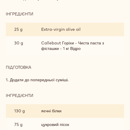
ІНГРЕДІЄНТИ
:
ФІСТАШКОВИЙ
М'ЯКИЙ
25 g
Extra-virgin olive oil
БІСКВІТ
30 g
Callebaut Горіхи - Чиста паста з
фісташки - 1 кг Відро
ПІДГОТОВКА
:
ФІСТАШКОВИЙ
М'ЯКИЙ
1. Додати до попередньої суміші.
БІСКВІТ
ІНГРЕДІЄНТИ
:
ФІСТАШКОВИЙ
М'ЯКИЙ
130 g
яєчні білки
БІСКВІТ
75 g
цукровий пісок