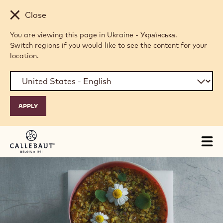
Skip to main content
Close
You are viewing this page in Ukraine - Українська.
Switch regions if you would like to see the content for your
location.
Tog
mai
nav