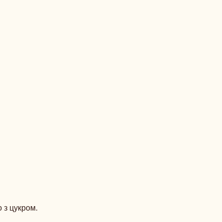
РНЕ
ВО
 з цукром.