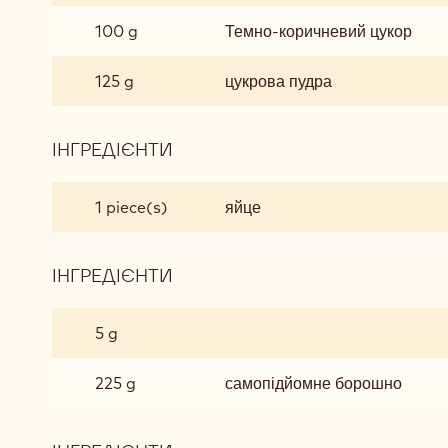
ШОКОЛАДНОЮ
100 g
Темно-коричневий цукор
КРИХТОЮ
125 g
цукрова пудра
ІНГРЕДІЄНТИ
:
ІМБИРНЕ
ПЕЧИВО
1 piece(s)
яйце
З
ШОКОЛАДНОЮ
КРИХТОЮ
ІНГРЕДІЄНТИ
:
ІМБИРНЕ
ПЕЧИВО
5 g
З
ШОКОЛАДНОЮ
225 g
самопідйомне борошно
КРИХТОЮ