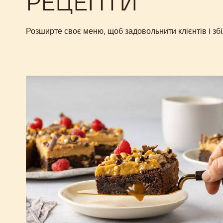
РЕЦЕПТИ
Розширте своє меню, щоб задовольнити клієнтів і зб
Брауні
Покі