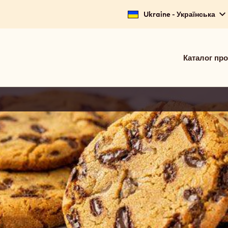
Ukraine - Українська
Main
Каталог про
navigat
Calleba
(basic)