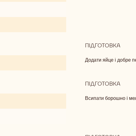
ШОК
КРИ
ПІДГОТОВКА
:
ІМБИ
ПЕЧИ
Додати яйце і добре 
З
ШОК
КРИ
ПІДГОТОВКА
:
ІМБИ
ПЕЧИ
Всипати борошно і ме
З
ШОК
КРИ