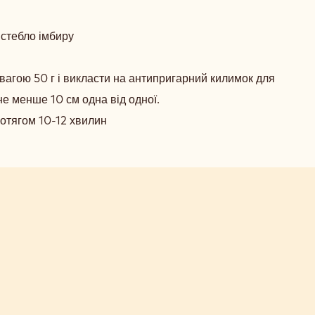
РНЕ
ВО
 стебло імбиру
ОЛАДНОЮ
и вагою 50 г і викласти на антипригарний килимок для
ХТОЮ
не менше 10 см одна від одної.
отягом 10-12 хвилин