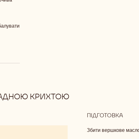
балувати
ЛАДНОЮ КРИХТОЮ
ПІДГОТОВКА
:
ІМБИ
ПЕЧИ
Збити вершкове масло
З