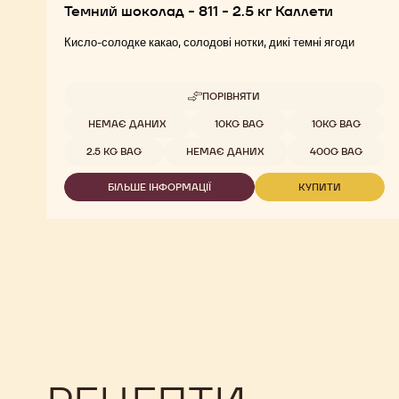
Темний шоколад - 811 - 2.5 кг Каллети
Кисло-солодке какао, солодові нотки, дикі темні ягоди
ПОРІВНЯТИ
-
ТЕМНИЙ
Доступна упаковка
НЕМАЄ ДАНИХ
10KG BAG
10KG BAG
ШОКОЛАД
-
2.5 KG BAG
НЕМАЄ ДАНИХ
400G BAG
811
-
БІЛЬШЕ ІНФОРМАЦІЇ
КУПИТИ
2.5
-
-
КГ
ТЕМНИЙ
ТЕМНИЙ
КАЛЛЕТИ
ШОКОЛАД
ШОКОЛАД
-
-
811
811
-
-
2.5
2.5
КГ
КГ
КАЛЛЕТИ
КАЛЛЕТИ