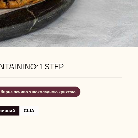
TAINING: 1 STEP
бирне печиво з шоколадною крихтою
ричний
США