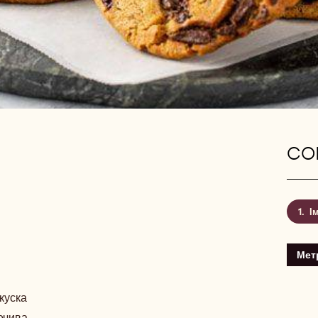
CON
Ім
Мет
куска
ечива