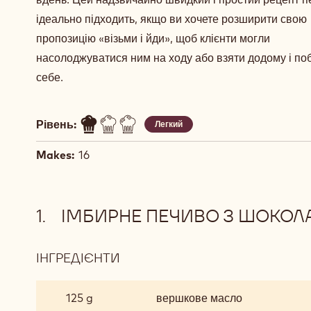
ідеально підходить, якщо ви хочете розширити свою
пропозицію «візьми і йди», щоб клієнти могли
насолоджуватися ним на ходу або взяти додому і по
себе.
Рівень:
Легкий
Makes:
16
ІМБИРНЕ ПЕЧИВО З ШОКО
ІНГРЕДІЄНТИ
:
ІМБИРНЕ
ПЕЧИВО
125 g
вершкове масло
З