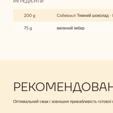
ІНГРЕДІЄНТИ
:
ІМБИРНЕ
ПЕЧИВО
200 g
Callebaut Темний шоколад - 8
З
ШОКОЛАДНОЮ
75 g
мелений імбир
КРИХТОЮ
РЕКОМЕНДОВАНІ
Оптимальний смак і зовнішня привабливість готової 