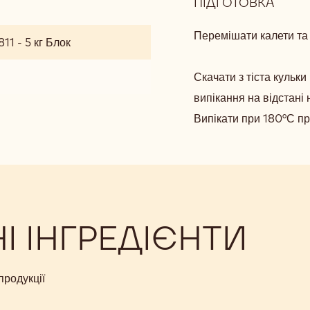
ПІДГОТОВКА
:
ІМБИ
ПЕЧИ
Перемішати калети та
11 - 5 кг Блок
З
ШОК
Скачати з тіста кульк
КРИ
випікання на відстані 
Випікати при 180°С пр
 ІНГРЕДІЄНТИ
продукції