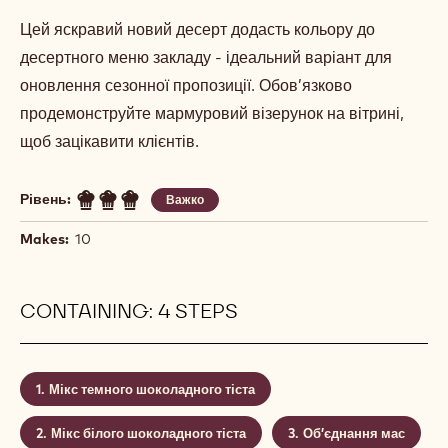
МАРМУРОВИЙ КЕКС ІЗ
ТРЬОМА ВИДАМИ ШОКОЛАДУ
Actions
Написати коментар
- Мармуровий кекс із трьома видами шоколаду
Записати
- Мармуровий кекс із трьома видами шоколаду
Цей яскравий новий десерт додасть кольору до
десертного меню закладу - ідеальний варіант для
оновлення сезонної пропозиції. Обов’язково
продемонструйте мармуровий візерунок на вітрині,
щоб зацікавити клієнтів.