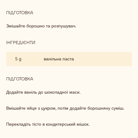
ПІДГОТОВКА
:
МІКС
БІЛОГО
Збийте яйця з цукром до світлої пишної маси.
ШОКОЛАДНОГО
ТІСТА
ІНГРЕДІЄНТИ
:
МІКС
БІЛОГО
65 g
звичайне борошно
ШОКОЛАДНОГО
ТІСТА
5 g
порошок для випічки
ПІДГОТОВКА
:
МІКС
БІЛОГО
Змішайте борошно та розпушувач.
ШОКОЛАДНОГО
ТІСТА
ІНГРЕДІЄНТИ
:
МІКС
БІЛОГО
5 g
ванільна паста
ШОКОЛАДНОГО