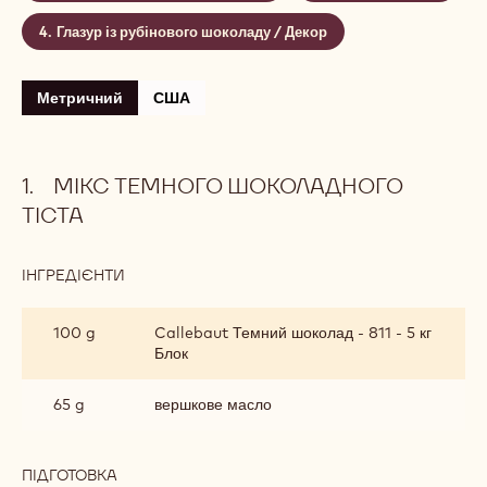
Рівень:
Важко
Makes:
10
CONTAINING: 4 STEPS
Мікс темного шоколадного тіста
Мікс білого шоколадного тіста
Об’єднання мас
Глазур із рубінового шоколаду / Декор
Метричний
США
МІКС ТЕМНОГО ШОКОЛАДНОГО