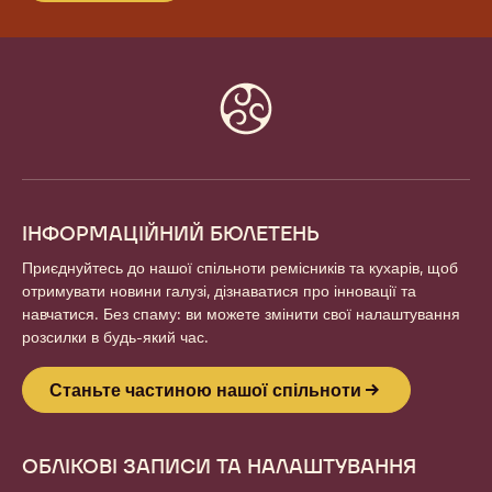
СТАНЬТЕ ЧАСТИНОЮ НАШОЇ
СПІЛЬНОТИ
Будьте частиною світової спільноти пристрасних шеф-
кухарів та ремісників. Діліться натхненням,
відкривайте нові творіння та розвивайте свою
майстерність із Callebaut.
Підписатися
Website
info