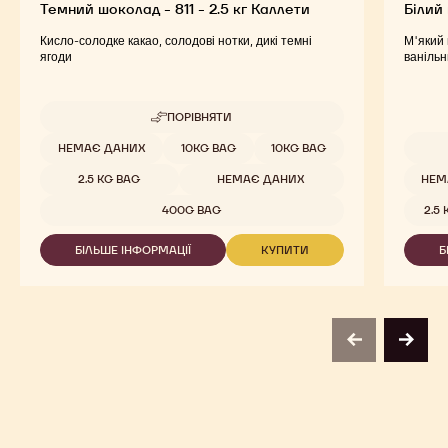
Темний шоколад - 811 - 2.5 кг Каллети
Білий
Кисло-солодке какао, солодові нотки, дикі темні
М'який 
ягоди
ваніль
ПОРІВНЯТИ
-
ТЕМНИЙ
Доступна упаковка
НЕМАЄ ДАНИХ
10KG BAG
10KG BAG
ШОКОЛАД
Доступ
-
2.5 KG BAG
НЕМАЄ ДАНИХ
НЕМ
811