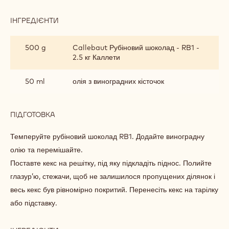
шпажки злегка перемішайте масу, створюючи мармуровий
ефект.
Випікайте 40–45 хвилин при температурі 160°C.
ГЛАЗУР ІЗ РУБІНОВОГО ШОКОЛАДУ /
ДЕКОР
ІНГРЕДІЄНТИ
:
ГЛАЗУР
ІЗ
500 g
Callebaut Рубіновий шоколад - RB1 -
РУБІНОВОГО
2.5 кг Каллети
ШОКОЛАДУ
/
ДЕКОР
50 ml
олія з виноградних кісточок