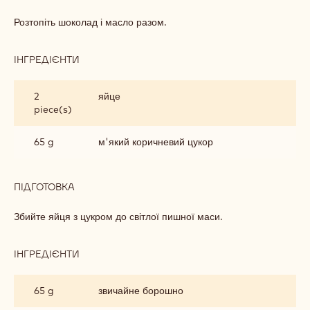
ТІСТА
ІНГРЕДІЄНТИ
:
МІКС
ТЕМНОГО
100 g
Callebaut Темний шоколад - 811 - 5 кг
ШОКОЛАДНОГО
Блок
ТІСТА
65 g
вершкове масло
ПІДГОТОВКА
:
МІКС
ТЕМНОГО
Розтопіть шоколад і масло разом.
ШОКОЛАДНОГО
ТІСТА
ІНГРЕДІЄНТИ
:
МІКС
ТЕМНОГО
2
яйце
ШОКОЛАДНОГО
piece(s)
ТІСТА