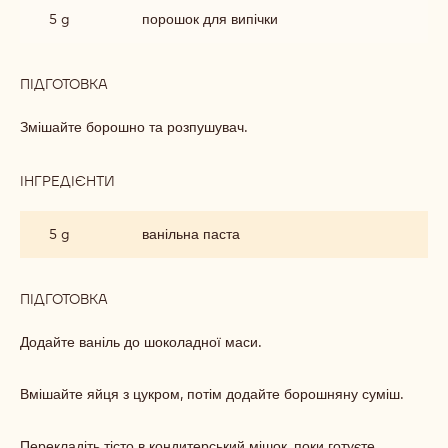
65 g
м'який коричневий цукор
ПІДГОТОВКА
:
МІКС
ТЕМНОГО
Збийте яйця з цукром до світлої пишної маси.
ШОКОЛАДНОГО
ТІСТА
ІНГРЕДІЄНТИ
:
МІКС
ТЕМНОГО
65 g
звичайне борошно
ШОКОЛАДНОГО
ТІСТА
5 g
порошок для випічки
ПІДГОТОВКА
:
МІКС
ТЕМНОГО
Змішайте борошно та розпушувач.
ШОКОЛАДНОГО
ТІСТА
ІНГРЕДІЄНТИ
: