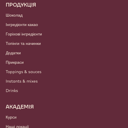
Тренда та Натхнення
Сталий розвиток
ПРО НАС
Група Barry Callebaut
Зв'яжіться з нами
Інформаційний бюлетень
Де купити?
ПРОДУКЦІЯ
Шоколад
Інгредієнти какао
Горіхові інгредієнти
Топінги та начинки
Додатки