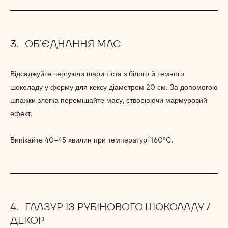
ТІСТА
ПІДГОТОВКА
:
МІКС
БІЛОГО
Додайте ваніль до шоколадної маси.
ШОКОЛАДНОГО
ТІСТА
Вмішайте яйця з цукром, потім додайте борошняну суміш.
Перекладіть тісто в кондитерський мішок.
ОБ’ЄДНАННЯ МАС
Відсаджуйте чергуючи шари тіста з білого й темного
шоколаду у форму для кексу діаметром 20 см. За допомогою