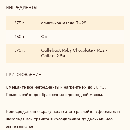
ИНГРЕДИЕНТЫ
:
СЛИВОЧНЫЙ
КРЕМ
375 г.
сливочное масло ПФ28
С
ШОКОЛАДОМ
RUBY
450 г.
Cb
375 г.
Callebaut Ruby Chocolate - RB2 -
Callets 2.5кг
ПРИГОТОВЛЕНИЕ
:
СЛИВОЧНЫЙ
КРЕМ
Смешайте все ингредиенты и нагрейте их до 30 °C.
С
Помешивайте до образования однородной массы.
ШОКОЛАДОМ
RUBY
Непосредственно сразу после этого разлейте в формы для
шоколада или храните в холодильнике до дальнейшего
использования.