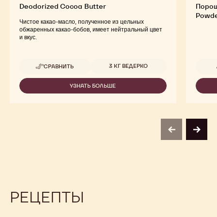
Deodorized Cocoa Butter
Порош
Powde
Чистое какао-масло, полученное из цельных
обжаренных какао-бобов, имеет нейтральный цвет
и вкус.
Доступные размеры
3 КГ ВЕДЕРКО
СРАВНИТЬ
-
DEODORIZED
COCOA
УЗНАТЬ БОЛЬШЕ
-
BUTTER
DEODORIZED
COCOA
BUTTER
previous
next
РЕЦЕПТЫ