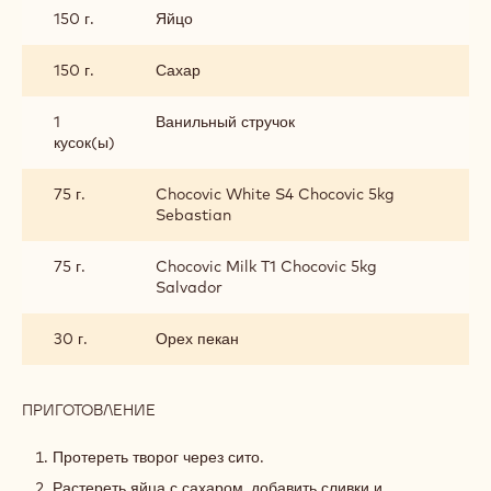
150 г.
Яйцо
150 г.
Сахар
1
Ванильный стручок
кусок(ы)
75 г.
Chocovic White S4 Chocovic 5kg
Sebastian
75 г.
Chocovic Milk T1 Chocovic 5kg
Salvador
30 г.
Орех пекан
ПРИГОТОВЛЕНИЕ
:
ТВОРОЖНАЯ
МАССА
Протереть творог через сито.
Растереть яйца с сахаром, добавить сливки и