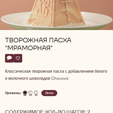
ТВОРОЖНАЯ ПАСХА
"МРАМОРНАЯ"
Actions
Напишите комментарий
- Творожная пасха "Мраморная"
Сохранить
- Творожная пасха "Мраморная"
Классическая творожная пасха с добавлением белого
и молочного шоколадов Chocovic
Уровень:
Легко
СОДЕРЖИМОЕ: КОЛ-ВО ШАГОВ: 2