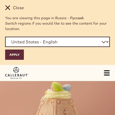
Skip to main content
Close
You are viewing this page in Russia - Русский.
Switch regions if you would like to see the content for your
location.
Tog
mai
nav