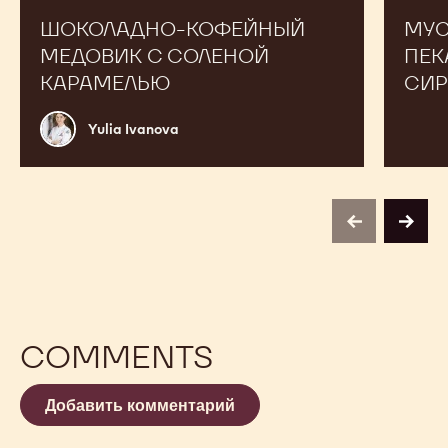
ШОКОЛАДНО-КОФЕЙНЫЙ
МУС
МЕДОВИК С СОЛЕНОЙ
ПЕК
КАРАМЕЛЬЮ
СИ
Yulia
Yulia Ivanova
Ivanova
previous
next
COMMENTS
Добавить комментарий