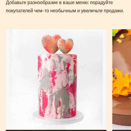
Добавьте разнообразие в ваше меню: порадуйте
покупателей чем-то необычным и увеличьте продажи.
Шоколадно-
Муссов
кофейный
торт
медовик
с
с
пеканом
соленой
и
карамелью
кленов
сиропом