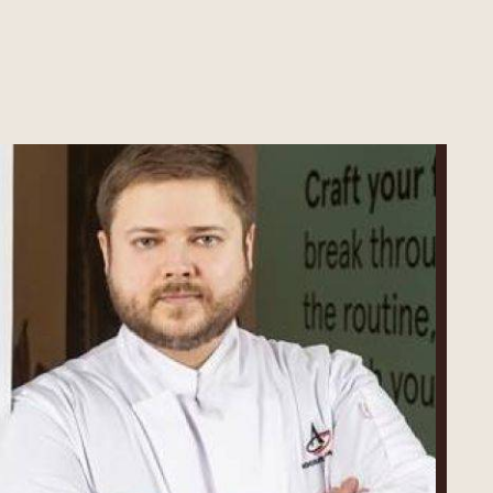
Vladimir
Alekseev