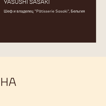
YASUSHI SASAKI
Шеф и владелец "Pâtisserie Sasaki", Бельгия
 НА