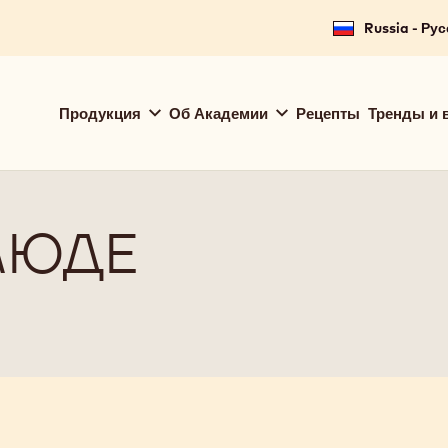
Russia - Ру
Main
Продукция
Об Академии
Рецепты
Тренды и 
navigation
Callebaut
ЛЮДЕ