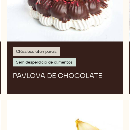
Clássicos atemporais
Sem desperdício de alimentos
PAVLOVA DE CHOCOLATE
Mousse
de
Caramelo
com