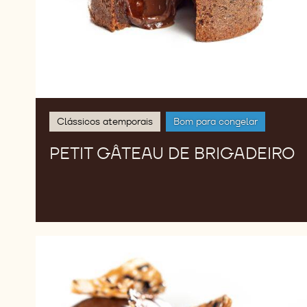
Clássicos atemporais
Bom para congelar
PETIT GÂTEAU DE BRIGADEIRO
Mousse
de
Chocolate
Amargo