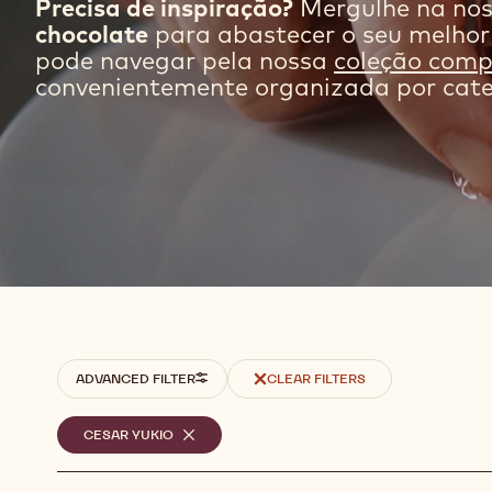
Precisa de inspiração?
Mergulhe na nos
chocolate
para abastecer o seu melho
pode navegar pela nossa
coleção compl
convenientemente organizada por cate
Filters
ADVANCED FILTER
CLEAR FILTERS
Filtros
CESAR YUKIO
-
REMOVE
selecionados
FILTER