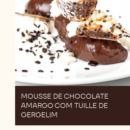
com
Tuille
de
Gergelim
MOUSSE DE CHOCOLATE
AMARGO COM TUILLE DE
GERGELIM