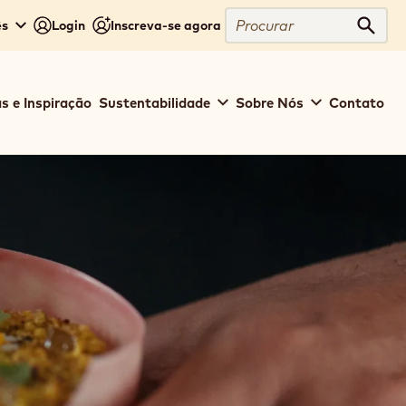
Procurar
ês
Login
Inscreva-se agora
Procu
s e Inspiração
Sustentabilidade
Sobre Nós
Contato