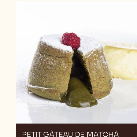
Petit
Gâteau
de
Matchá
PETIT GÂTEAU DE MATCHÁ