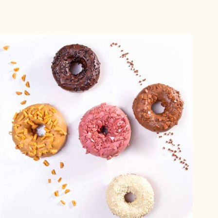
Donuts
5
cores