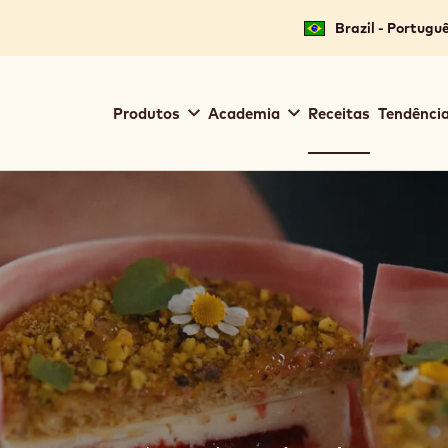
Brazil - Portugu
Main
Produtos
Academia
Receitas
Tendência
navigation
Callebaut