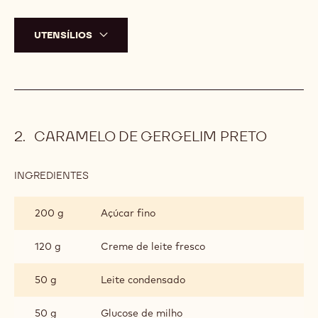
UTENSÍLIOS
CARAMELO DE GERGELIM PRETO
INGREDIENTES
:
CARAMELO
DE
200 g
Açúcar fino
GERGELIM
PRETO
120 g
Creme de leite fresco
50 g
Leite condensado
50 g
Glucose de milho