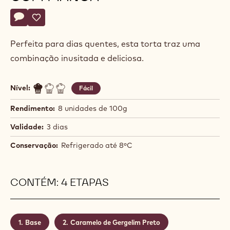
Actions
Deixe um comentário
- Torta de Gergelim Preto com Manga
Salvar
- Torta de Gergelim Preto com Manga
Perfeita para dias quentes, esta torta traz uma
combinação inusitada e deliciosa.
Nível:
Fácil
Rendimento:
8 unidades de 100g
Validade:
3 dias
Conservação:
Refrigerado até 8ºC
CONTÉM: 4 ETAPAS
Base
Caramelo de Gergelim Preto