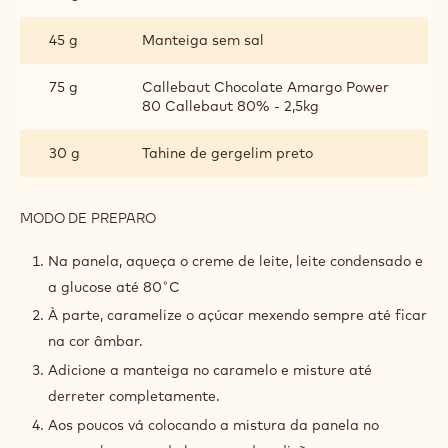
45 g
Manteiga sem sal
75 g
Callebaut Chocolate Amargo Power
80 Callebaut 80% - 2,5kg
30 g
Tahine de gergelim preto
MODO DE PREPARO
:
CARAMELO
DE
Na panela, aqueça o creme de leite, leite condensado e
GERGELIM
a glucose até 80˚C
PRETO
À parte, caramelize o açúcar mexendo sempre até ficar
na cor âmbar.
Adicione a manteiga no caramelo e misture até
derreter completamente.
Aos poucos vá colocando a mistura da panela no