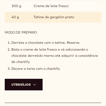
300 g
Creme de leite fresco
40 g
Tahine de gergelim preto
MODO DE PREPARO
:
CHANTILLY
DE
Derreta o chocolate com o tahine. Reserve.
GERGELIM
Bata o creme de leite fresco e vá adicionando o
chocolate derretido morno até adquirir a consistência
de chantilly
Decore a torta com o chantilly
UTENSÍLIOS