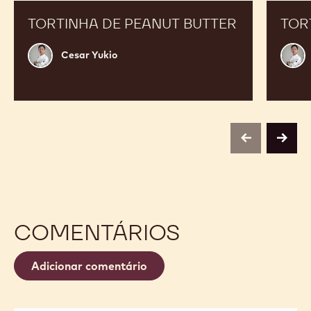
TORTINHA DE PEANUT BUTTER
TOR
Cesar
Cesa
Cesar Yukio
Yukio
Yukio
previous
next
COMENTÁRIOS
Adicionar comentário