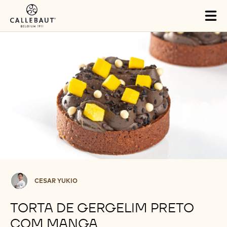
Skip to main content
Tog
mai
nav
Cesar
CESAR YUKIO
Yukio
TORTA DE GERGELIM PRETO
COM MANGA