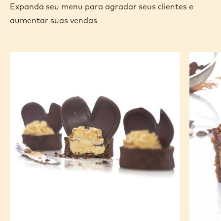
Expanda seu menu para agradar seus clientes e
aumentar suas vendas
Tortinha
Torta
de
Chocob
Peanut
Butter