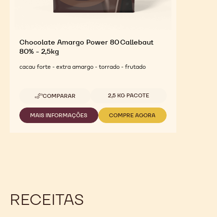
Chocolate Amargo Power 80 Callebaut
80% - 2,5kg
cacau forte - extra amargo - torrado - frutado
Tamanhos disponíveis
2,5 KG PACOTE
COMPARAR
-
CHOCOLATE
AMARGO
MAIS INFORMAÇÕES
COMPRE AGORA
-
-
POWER
CHOCOLATE
CHOCOLATE
80
AMARGO
AMARGO
CALLEBAUT
POWER
POWER
80%
80
80
-
CALLEBAUT
CALLEBAUT
2,5KG
80%
80%
-
-
2,5KG
2,5KG
RECEITAS