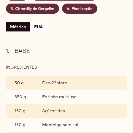
Chantilly de Gergelim
Finalização
Métrico
EUA
BASE
INGREDIENTES
:
BASE
50 g
Dcp-22plaro
350 g
Farinha multiuso
150 g
Açúcar fino
150 g
Manteiga sem sal