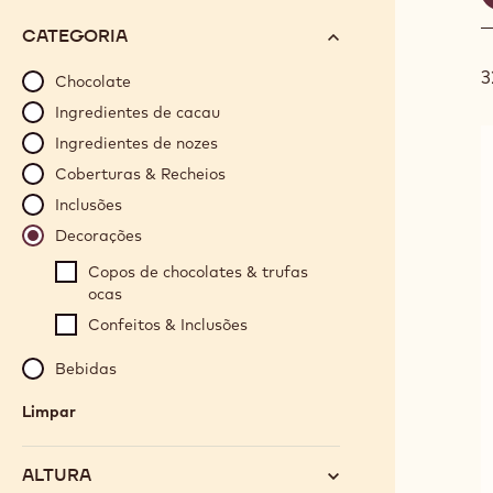
Results
keywords
Enviar
and
/
F
filter
recipe
s
options
N°
CATEGORIA
will
3
automatically
Chocolate
update
Ingredientes de cacau
as
Ingredientes de nozes
you
Coberturas & Recheios
refine
Inclusões
your
search.
Decorações
Copos de chocolates & trufas
ocas
Confeitos & Inclusões
Bebidas