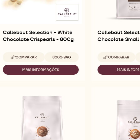
Callebaut Selection - White
Callebaut Select
Chocolate Crispearls - 800g
Chocolate Small 
Tamanhos disponíveis
Ta
COMPARAR
800G BAG
COMPARAR
-
-
CALLEBAUT
CALLEBAUT
SELECTION
SELECTION
MAIS INFORMAÇÕES
MAIS INFOR
-
-
-
-
CALLEBAUT
CA
WHITE
DARK
SELECTION
SE
CHOCOLATE
CHOCOLATE
-
-
CRISPEARLS
SMALL
WHITE
D
-
FLAKES
CHOCOLATE
CH
800G
-
CRISPEARLS
SM
5KG
-
FL
800G
-