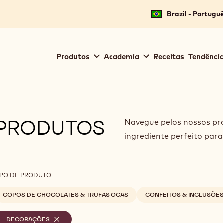
for your location.
Brazil - Portugu
Main
Produtos
Academia
Receitas
Tendência
navigation
Callebaut
PRODUTOS
Navegue pelos nossos pro
ingrediente perfeito para
ilters
IPO DE PRODUTO