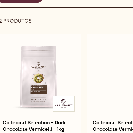
COPOS DE CHOCOLATES & TRUFAS OCAS
CONFEITOS & INCLUSÕE
iltros
DECORAÇÕES
-
REMOVE
elecionados
FILTER
2 PRODUTOS
Results