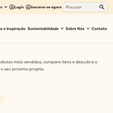
Close
Procurar
ês
Login
Inscreva-se agora
Procu
s e Inspiração
Sustentabilidade
Sobre Nós
Contato
dutos mais vendidos, compare itens e descubra o
 o seu próximo projeto.