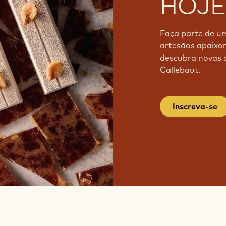
COM
HOJE
Faça parte de u
artesãos apaixon
descubra novas c
Callebaut.
Inscreva-se