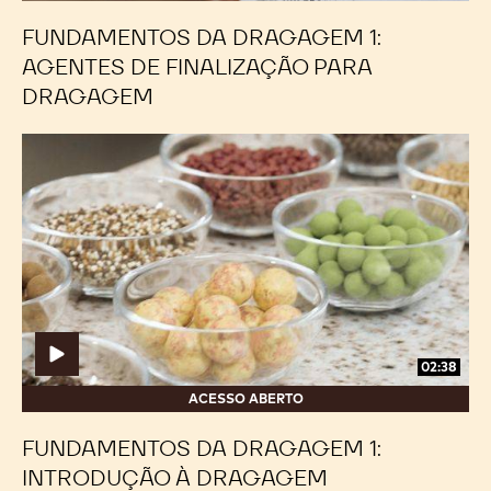
FUNDAMENTOS DA DRAGAGEM 1:
AGENTES DE FINALIZAÇÃO PARA
DRAGAGEM
Fundamentos
Fundamentos
da
da
Dragagem
Dragagem
1:
1:
Introdução
Introdução
à
à
Dragagem
Dragagem
02:38
ACESSO ABERTO
FUNDAMENTOS DA DRAGAGEM 1:
INTRODUÇÃO À DRAGAGEM