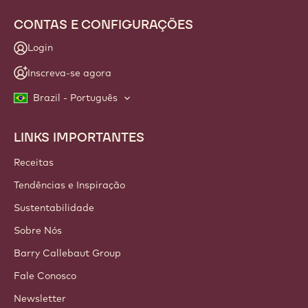
CONTAS E CONFIGURAÇÕES
Login
Inscreva-se agora
Brazil - Português
LINKS IMPORTANTES
Footer
Callebaut
Receitas
Tendências e Inspiração
Sustentabilidade
Sobre Nós
Barry Callebaut Group
Fale Conosco
Newsletter