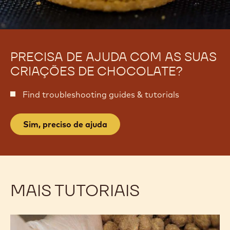
PRECISA DE AJUDA COM AS SUAS
CRIAÇÕES DE CHOCOLATE?
Find troubleshooting guides & tutorials
Sim, preciso de ajuda
MAIS TUTORIAIS
Fundamentos
Fundamentos