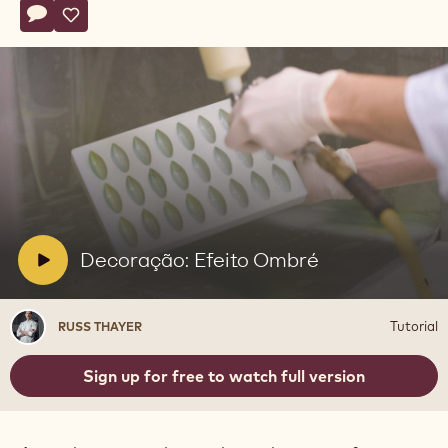
Actions
Deixe um comentário
- Decoração: Efeito Ombré
Salvar
- Decoração: Efeito Ombré
Reproduzir
vídeo:
Decoração:
Efeito
Ombré
V
Decoração: Efeito Ombré
i
d
Russ
Tutorial
RUSS THAYER
e
Thayer
o
Sign up for free to watch full version
: