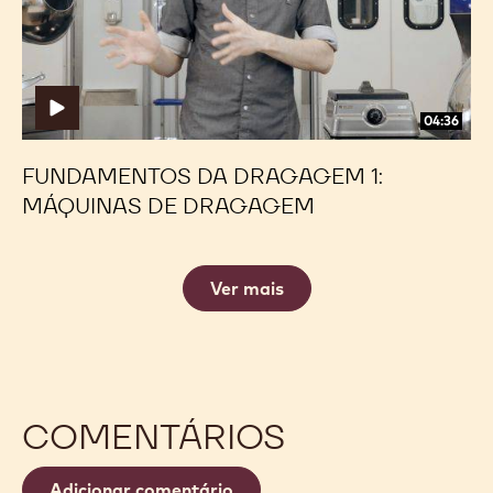
Máquinas
Máquinas
de
de
Dragagem
Dragagem
04:36
FUNDAMENTOS DA DRAGAGEM 1:
MÁQUINAS DE DRAGAGEM
Ver mais
COMENTÁRIOS
Adicionar comentário