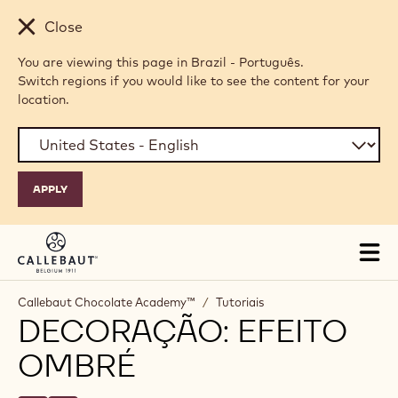
Skip to main content
Close
You are viewing this page in Brazil - Português.
Switch regions if you would like to see the content for your
location.
Tog
mai
nav
Callebaut Chocolate Academy™
/
Tutoriais
DECORAÇÃO: EFEITO
OMBRÉ