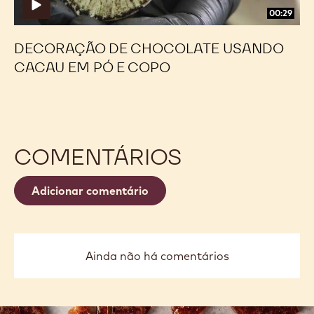
copo
copo
00:29
DECORAÇÃO DE CHOCOLATE USANDO
CACAU EM PÓ E COPO
COMENTÁRIOS
Adicionar comentário
Ainda não há comentários