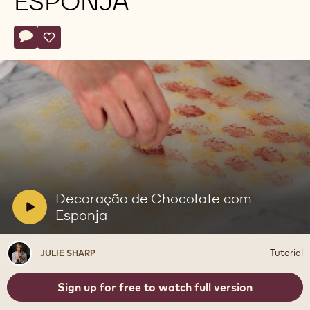
ESPONJA
Actions
Deixe um comentário
- Decoração de Chocolate com Esponja
Salvar
- Decoração de Chocolate com Esponja
Reproduzir
vídeo:
Decoração
de
V
Decoração de Chocolate com
Chocolate
i
Esponja
com
Esponja
d
e
Julie
Tutorial
JULIE SHARP
o
Sharp
:
Sign up for free to watch full version