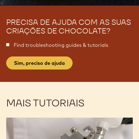
PRECISA DE AJUDA COM AS SUAS
CRIAÇÕES DE CHOCOLATE?
Find troubleshooting guides & tutorials
Sim, preciso de ajuda
MAIS TUTORIAIS
Spray
Spray
&
&
Aerografia
Aerografia