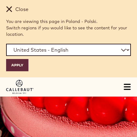
Skip to main content
Close
You are viewing this page in Poland - Polski.
Switch regions if you would like to see the content for your
location.
Tog
mai
nav