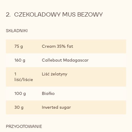
CZEKOLADOWY MUS BEZOWY
SKŁADNIKI
:
CZEKOLADOWY
MUS
75 g
Cream 35% fat
BEZOWY
160 g
Callebaut Madagascar
1
Liść żelatyny
liść/liście
100 g
Białko
30 g
Inverted sugar
PRZYGOTOWANIE
:
CZEKOLADOWY