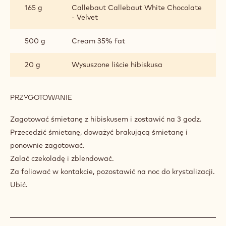
165 g
Callebaut Callebaut White Chocolate
BIAŁEJ
- Velvet
CZEKOLADY
I
HIBISKUSA
500 g
Cream 35% fat
20 g
Wysuszone liście hibiskusa
PRZYGOTOWANIE
:
CHANTILL
Z
Zagotować śmietanę z hibiskusem i zostawić na 3 godz.
BIAŁEJ
Przecedzić śmietanę, doważyć brakującą śmietanę i
CZEKOLADY
ponownie zagotować.
I
HIBISKUSA
Zalać czekoladę i zblendować.
Za foliować w kontakcie, pozostawić na noc do krystalizacji.
Ubić.