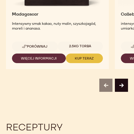
Madagascar
Calle
Intensywny smak kakao, nuty malin, szyszkojagód,
intensy
moreli i ananasa.
umiark
Dostępne opakowania
2.5KG TORBA
PORÓWNAJ
-
MADAGASCAR
WIĘCEJ INFORMACJI
KUP TERAZ
W
-
-
MADAGASCAR
MADAGASCAR
previous
next
RECEPTURY