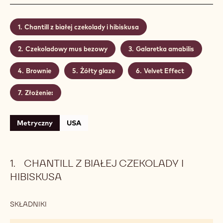
Chantill z białej czekolady i hibiskusa
Czekoladowy mus bezowy
Galaretka amabilis
Brownie
Żółty glaze
Velvet Effect
Złożenie:
Metryczny
USA
CHANTILL Z BIAŁEJ CZEKOLADY I
HIBISKUSA
SKŁADNIKI
:
CHANTILL
Z