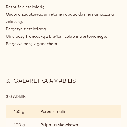
MUS
Rozpuścić czekoladę.
BEZOWY
Osobno zagotować śmietanę i dodać do niej namoczoną
żelatynę.
Połączyć z czekoladą.
Ubić bezę francuską z białka i cukru inwertowanego.
Połączyć bezę z ganachem.
GALARETKA AMABILIS
SKŁADNIKI
:
GALARETKA
AMABILIS
150 g
Puree z malin
100 g
Pulpa truskawkowa