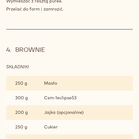
Wymieszać z resztą puree.
Przelać do form i zamrozić.
BROWNIE
SKŁADNIKI
:
BROWNIE
250 g
Masło
300 g
Csm-1eclipse53
200 g
Jajka (opcjonalnie)
250 g
Cukier