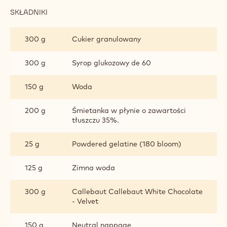
SKŁADNIKI
:
ŻÓŁTY
GLAZE
300 g
Cukier granulowany
300 g
Syrop glukozowy de 60
150 g
Woda
200 g
Śmietanka w płynie o zawartości
tłuszczu 35%.
25 g
Powdered gelatine (180 bloom)
125 g
Zimna woda
300 g
Callebaut Callebaut White Chocolate
- Velvet
150 g
Neutral nappage