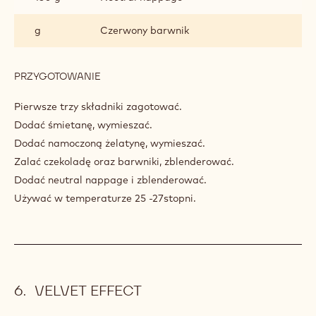
g
Czerwony barwnik
PRZYGOTOWANIE
:
ŻÓŁTY
GLAZE
Pierwsze trzy składniki zagotować.
Dodać śmietanę, wymieszać.
Dodać namoczoną żelatynę, wymieszać.
Zalać czekoladę oraz barwniki, zblenderować.
Dodać neutral nappage i zblenderować.
Używać w temperaturze 25 -27stopni.
VELVET EFFECT