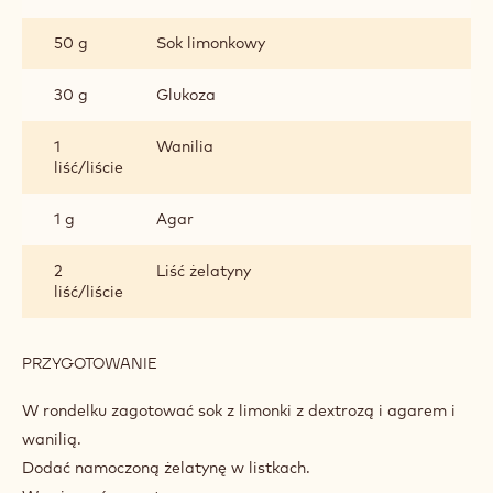
50 g
Sok limonkowy
30 g
Glukoza
1
Wanilia
liść/liście
1 g
Agar
2
Liść żelatyny
liść/liście
PRZYGOTOWANIE
:
GALARETKA
AMABILIS
W rondelku zagotować sok z limonki z dextrozą i agarem i
wanilią.
Dodać namoczoną żelatynę w listkach.