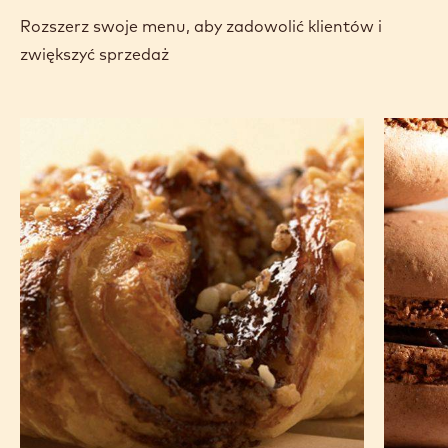
Rozszerz swoje menu, aby zadowolić klientów i
zwiększyć sprzedaż
Ciasteczka
Makaron
motylki
z ciemne
z czekoladą
czekola
i orzechami
laskowymi