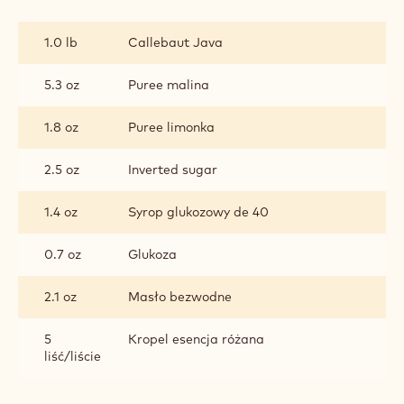
GANACHE
Z
1.0 lb
Callebaut Java
MLECZNEJ
CZEKOLADY
Z
5.3 oz
Puree malina
MALINĄ
I
1.8 oz
Puree limonka
RÓŻĄ
2.5 oz
Inverted sugar
1.4 oz
Syrop glukozowy de 40
0.7 oz
Glukoza
2.1 oz
Masło bezwodne
5
Kropel esencja różana
liść/liście