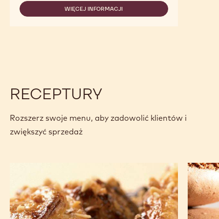
JAVA
WIĘCEJ INFORMACJI
-
JAVA
RECEPTURY
Rozszerz swoje menu, aby zadowolić klientów i
zwiększyć sprzedaż
Ciasteczka
Makaron
motylki
z ciemne
z czekoladą
czekola
i orzechami
laskowymi