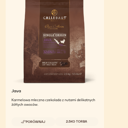
Java
Karmelowa mleczna czekolada z nutami delikatnych
żółtych owoców.
Dostępne opakowania
2.5KG TORBA
PORÓWNAJ
-