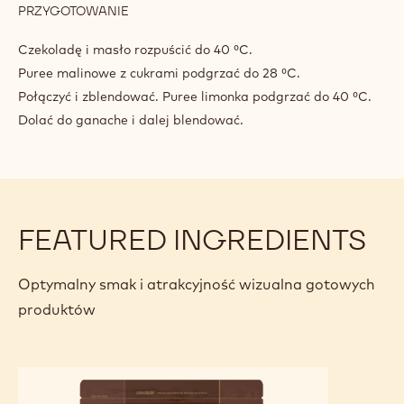
PRZYGOTOWANIE
:
GANACHE
Z
Czekoladę i masło rozpuścić do 40 ⁰C.
MLECZNEJ
Puree malinowe z cukrami podgrzać do 28 ⁰C.
CZEKOLADY
Połączyć i zblendować. Puree limonka podgrzać do 40 ⁰C.
Z
MALINĄ
Dolać do ganache i dalej blendować.
I
RÓŻĄ
FEATURED INGREDIENTS
Optymalny smak i atrakcyjność wizualna gotowych
produktów