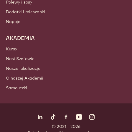
Polewy i sosy
Dodatki i mieszanki
Napoje
AKADEMIA
Kursy
Nasi Szefowie
Nasze lokalizacje
O naszej Akademii
Samouczki
Obserwuj nas
LinkedIn
TikTok
Opens in a new window.
Opens in a new window.
Facebook
YouTube
Opens in a new window
Instagram
Opens in a new w
Opens in
© 2021 - 2026