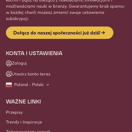
kuchni i bądź na bieżąco z nowościami, innowacjami i
możliwościami nauki w branży. Gwarantujemy brak spamu:
w każdej chwili możesz zmienić swoje ustawienia
subskrypcji.
Dołącz do naszej społeczności już dziś!
KONTA I USTAWIENIA
Zaloguj
Utwórz konto teraz
Poland - Polski
WAŻNE LINKI
Footer
Callebaut
Przepisy
Trendy i Inspiracje
Zrównoważony rozwój