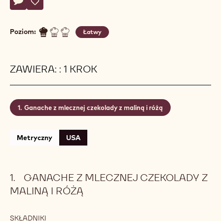
Actions
Napisz komentarz
- Pralina java
Zapisz
- Pralina java
Poziom:
Łatwy
ZAWIERA: : 1 KROK
Ganache z mlecznej czekolady z maliną i różą
Metryczny
USA
GANACHE Z MLECZNEJ CZEKOLADY Z
MALINĄ I RÓŻĄ
SKŁADNIKI
: