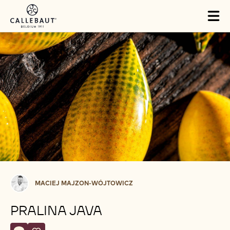
Skip to main content
Tog
mai
nav
Maciej
MACIEJ MAJZON-WÓJTOWICZ
Majzon-
Wójtowicz
PRALINA JAVA