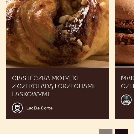
CIASTECZKA MOTYLKI
MAK
Z CZEKOLADĄ I ORZECHAMI
CZE
LASKOWYMI
Alex
Bour
Luc
Luc De Corte
De
Corte