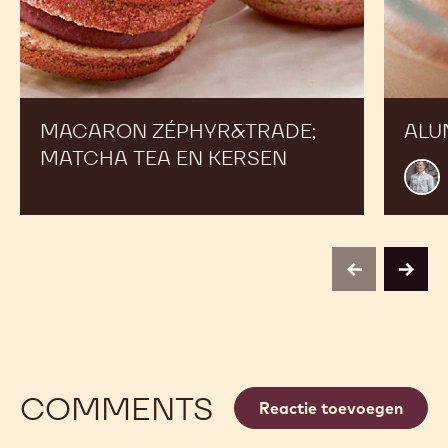
Macaron
Alunga
Zéphyr&trade;
mousse
Matcha
Tea
en
Kersen
MACARON ZÉPHYR&TRADE;
ALU
MATCHA TEA EN KERSEN
Mart