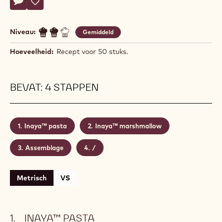
Aurélien
AURÉLIEN TROTTIER
Trottier
GOURMET SNACK
Actions
Schrijf een commentaar op
- Gourmet Snack
Opslaan
- Gourmet Snack
Niveau:
Gemiddeld
Hoeveelheid:
Recept voor 50 stuks.
BEVAT: 4 STAPPEN