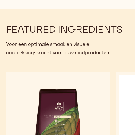
BEREIDING
:
ASSEMBLAGE
Op elk staafje een gekaramelliseerde hazelnoot en een fijne
lijn Poudre Créative Or strooien.
/
FEATURED INGREDIENTS
Voor een optimale smaak en visuele
aantrekkingskracht van jouw eindproducten