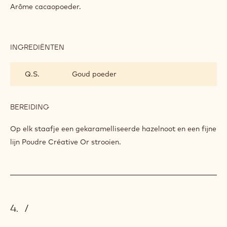
INGREDIËNTEN
:
ASSEMBLAGE
Cacao Barry Plein Arôme
BEREIDING
:
ASSEMBLAGE
Staafjes maken van ongeveer 1 cm breed en 5 cm lang met
de gekristalliseerde chocolade en bestrooien met Plein
Arôme cacaopoeder.
INGREDIËNTEN
:
ASSEMBLAGE
Q.S.
Goud poeder