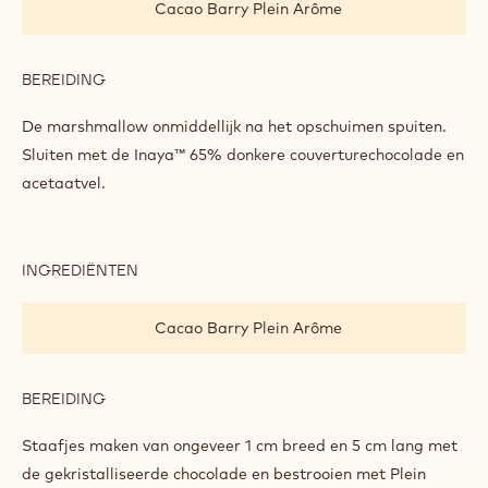
BEREIDING
:
ASSEMBLAGE
Mouleer met een dun laagje Inaya™ 65% donkere
couverturechocolade
De ganache van chocolade en hazelnoot spuiten.
INGREDIËNTEN
:
ASSEMBLAGE
Cacao Barry Plein Arôme
BEREIDING
:
ASSEMBLAGE
De marshmallow onmiddellijk na het opschuimen spuiten.
Sluiten met de Inaya™ 65% donkere couverturechocolade en
acetaatvel.