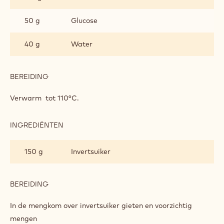
45 g
Koud water
BEREIDING
:
INAYA™
MARSHMALLOW
Week
INGREDIËNTEN
:
INAYA™
MARSHMALLOW
110 g
Suiker
50 g
Glucose
40 g
Water
BEREIDING
:
INAYA™
MARSHMALLOW