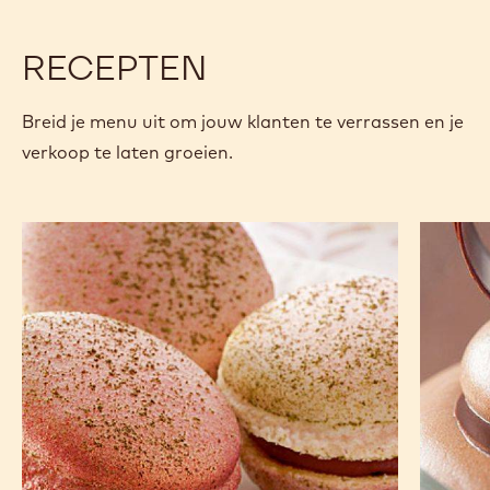
Beschikbare maten
Beschi
1 KG ZAK
VERGELIJK
20
-
PLEIN
ARÔME
MORE INFO
-
PLEIN
ARÔME
previous
next
RECEPTEN
Breid je menu uit om jouw klanten te verrassen en je
verkoop te laten groeien.