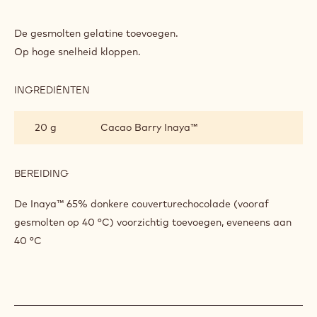
Verwarm tot 110°C.
INGREDIËNTEN
:
INAYA™
MARSHMALLOW
150 g
Invertsuiker
BEREIDING
:
INAYA™
MARSHMALLOW
In de mengkom over invertsuiker gieten en voorzichtig
mengen
De gesmolten gelatine toevoegen.
Op hoge snelheid kloppen.
INGREDIËNTEN
:
INAYA™
MARSHMALLOW
20 g
Cacao Barry Inaya™