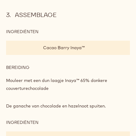
BEREIDING
:
INAYA™
MARSHMALLOW
De Inaya™ 65% donkere couverturechocolade (vooraf
gesmolten op 40 °C) voorzichtig toevoegen, eveneens aan
40 °C
ASSEMBLAGE
INGREDIËNTEN
:
ASSEMBLAGE
Cacao Barry Inaya™