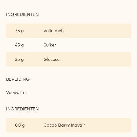
Inaya™ pasta
Inaya™ marshmallow
Assemblage
/
Metrisch
VS
INAYA™ PASTA
INGREDIËNTEN
:
INAYA™
PASTA
75 g
Volle melk
45 g
Suiker
35 g
Glucose