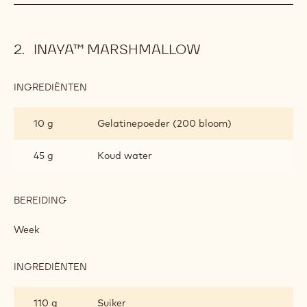
PASTA
50 g
Boter
BEREIDING
:
INAYA™
PASTA
Voeg toe
Meng.
INAYA™ MARSHMALLOW
INGREDIËNTEN
:
INAYA™
MARSHMALLOW
10 g
Gelatinepoeder (200 bloom)