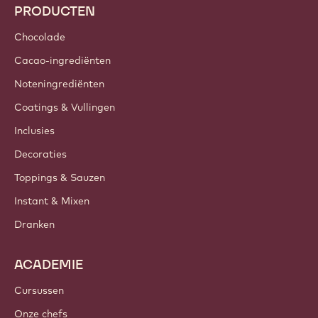
Trends & Inspiratie
Duurzaamheid
Over ons
Barry Callebaut Group
Contacteer ons
Nieuwsbrief
Waar te koop?
PRODUCTEN
Chocolade
Cacao-ingrediënten
Noteningrediënten
Coatings & Vullingen
Inclusies