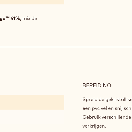
nga™ 41%
, mix de
BEREIDING
:
DECORA
Spreid de gekristalli
een pvc vel en snij sc
Gebruik verschillende
verkrijgen.