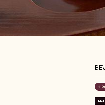
BEV
D
Metr