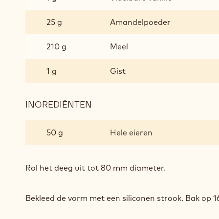
25 g
Amandelpoeder
210 g
Meel
1 g
Gist
INGREDIËNTEN
:
DEEGBODEM
50 g
Hele eieren
Rol het deeg uit tot 80 mm diameter.
Bekleed de vorm met een siliconen strook. Bak op 1