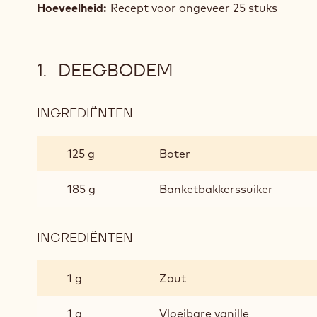
Hoeveelheid:
Recept voor ongeveer 25 stuks
DEEGBODEM
INGREDIËNTEN
:
DEEGBODEM
125 g
Boter
185 g
Banketbakkerssuiker
INGREDIËNTEN
:
DEEGBODEM
1 g
Zout
1 g
Vloeibare vanille