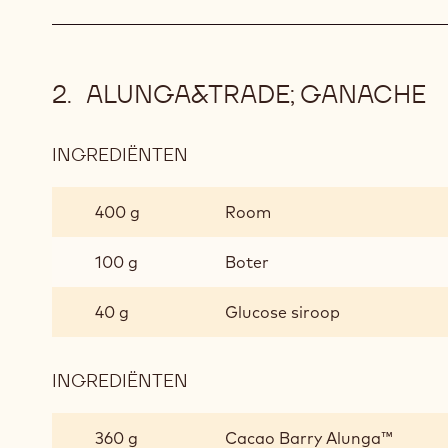
ALUNGA&TRADE; GANACHE
INGREDIËNTEN
:
ALUNGA&TRADE;
GANACHE
400 g
Room
100 g
Boter
40 g
Glucose siroop
INGREDIËNTEN
:
ALUNGA&TRADE;
GANACHE
360 g
Cacao Barry Alunga™