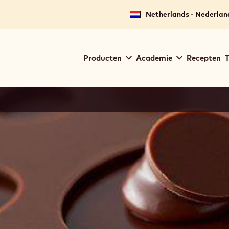
Netherlands - Nederlan
Main
Producten
Academie
Recepten
T
navigation
Callebaut