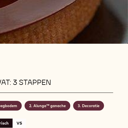
AT: 3 STAPPEN
eegbodem
Alunga™ ganache
Decoratie
isch
VS