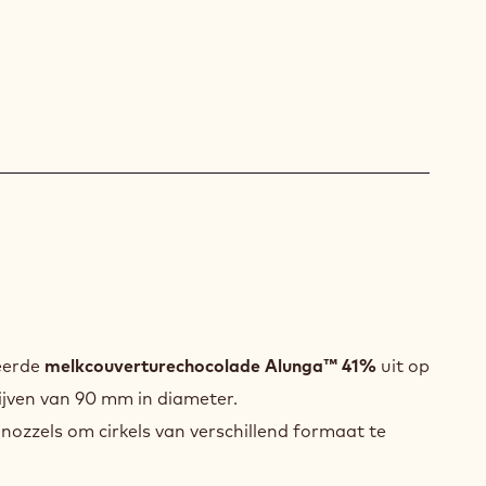
TIE
seerde
melkcouverturechocolade Alunga™ 41%
uit op
hijven van 90 mm in diameter.
 nozzels om cirkels van verschillend formaat te