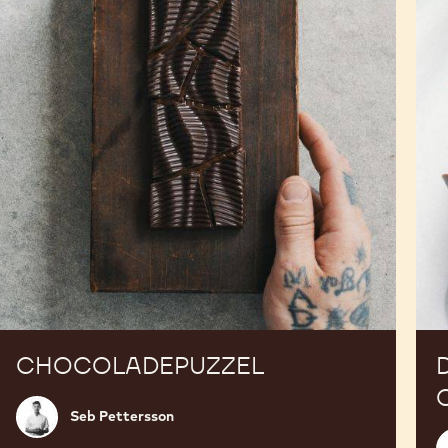
CHOCOLADEPUZZEL
Seb
Seb Pettersson
Pettersson
S