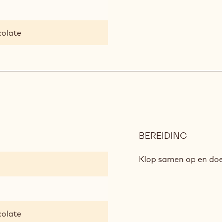
colate
BEREIDING
:
TOPPIN
Klop samen op en doe 
colate