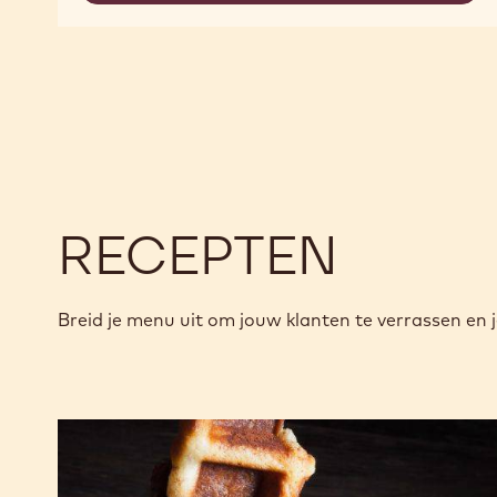
CHOCOLATE
GROUND
DARK
CHOCOLATE
RECEPTEN
Breid je menu uit om jouw klanten te verrassen en j
Oblong
wafels