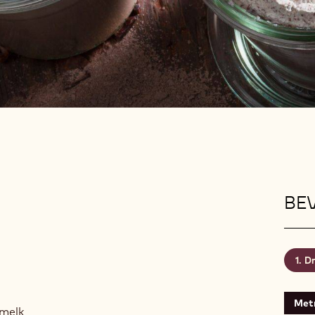
BEV
Dr
Metr
melk