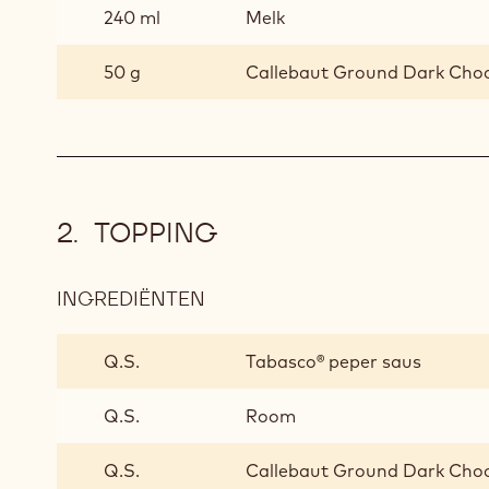
240 ml
Melk
50 g
Callebaut Ground Dark Cho
TOPPING
INGREDIËNTEN
:
TOPPING
Q.S.
Tabasco® peper saus
Q.S.
Room
Q.S.
Callebaut Ground Dark Cho