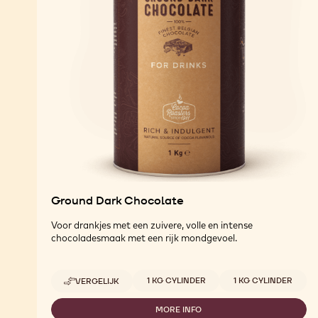
Ground Dark Chocolate
Voor drankjes met een zuivere, volle en intense
chocoladesmaak met een rijk mondgevoel.
Beschikbare maten
1 KG CYLINDER
1 KG CYLINDER
VERGELIJK
-
GROUND
DARK
MORE INFO
-