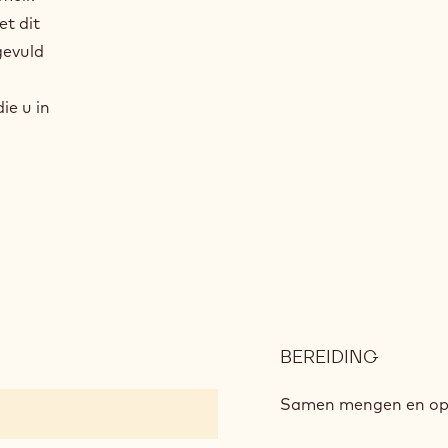
et dit
gevuld
e u in
BEREIDING
:
DRANK
Samen mengen en opst