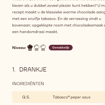
kiezen als u dubbel zoveel plezier kunt hebben? U m
recept maakt u de klassieke warme chocolade aan
met een snuifje tabasco. En de verrassing vindt u
bovenaan: opgeklopte room met chocoladesmaak di
een handomdraai maakt.
Niveau:
Gemakkelijk
DRANKJE
INGREDIËNTEN
:
DRANKJE
Q.S.
Tabasco® peper saus