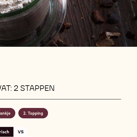
AT: 2 STAPPEN
ankje
Topping
isch
VS