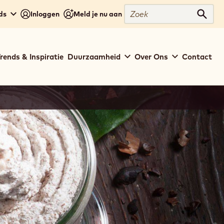
Zoek
ds
Inloggen
Meld je nu aan
Zoek
rends & Inspiratie
Duurzaamheid
Over Ons
Contact