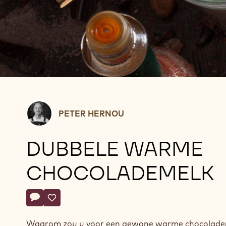
Peter
PETER HERNOU
Hernou
DUBBELE WARME
CHOCOLADEMELK
Actions
Schrijf een commentaar op
- Dubbele warme chocolademelk
Opslaan
- Dubbele warme chocolademelk
Waarom zou u voor een gewone warme chocolade