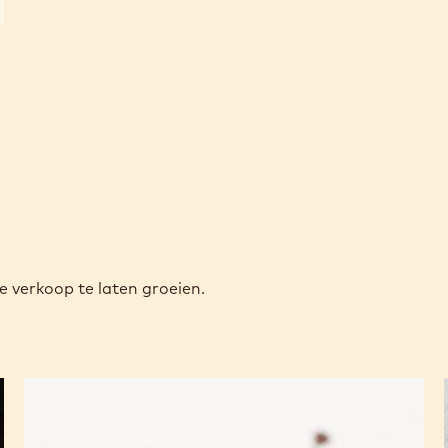
e verkoop te laten groeien.
Alto
el
Sol