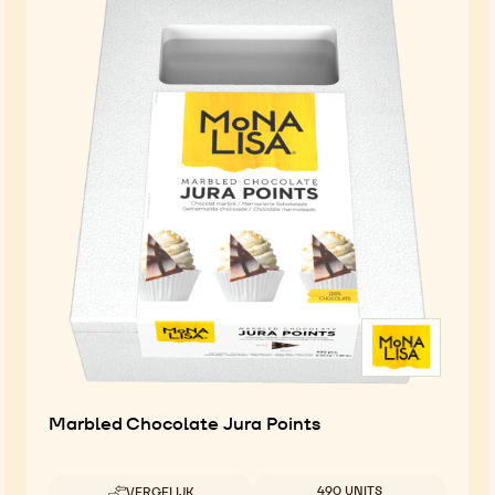
Marbled Chocolate Jura Points
Beschikbare maten
490 UNITS
VERGELIJK