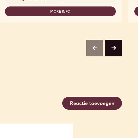
-
MARBLED
CHOCOLATE
MORE INFO
-
JURA
MARBLED
RHOMBS
CHOCOLATE
JURA
RHOMBS
previous
next
Reactie toevoegen