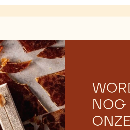
WOR
NOG 
ONZ