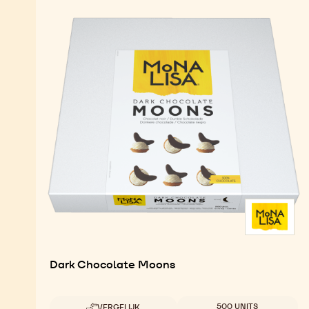
Dark Chocolate Moons
Beschikbare maten
500 UNITS
VERGELIJK