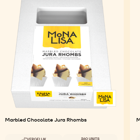
Marbled Chocolate Jura Rhombs
M
Beschikbare maten
360 UNITS
VERGELIJK