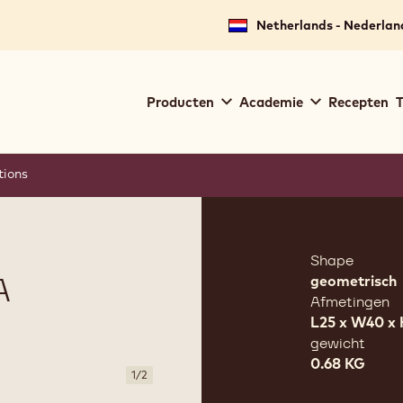
Netherlands - Nederlan
Main
Producten
Academie
Recepten
T
navigation
Callebaut
tions
Product
informat
Shape
A
geometrisch
Afmetingen
L25 x W40 x
gewicht
0.68 KG
1
/
2