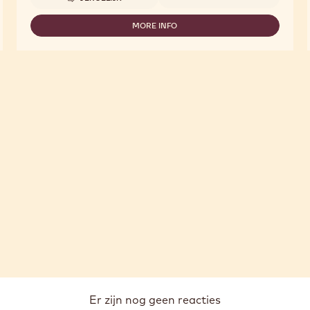
-
MARBLED
CHOCOLATE
MORE INFO
-
JURA
MARBLED
POINTS
CHOCOLATE
JURA
POINTS
Er zijn nog geen reacties