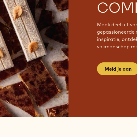
COMM
Maak deel uit v
gepassioneerde 
inspiratie, ontde
vakmanschap met
Meld je aan