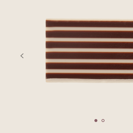
previous
Move to slide 1
Move to slide