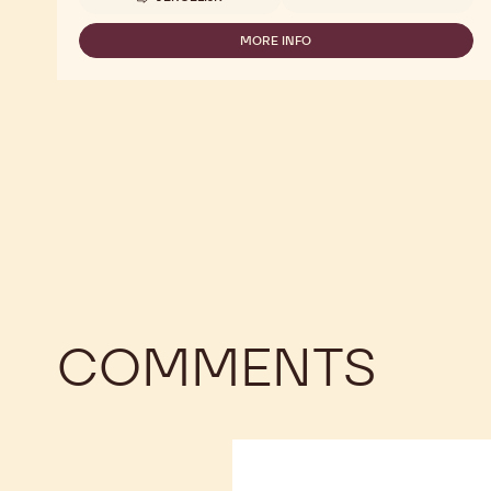
-
DARK
CHOCOLATE
MORE INFO
-
MOONS
DARK
CHOCOLATE
MOONS
COMMENTS