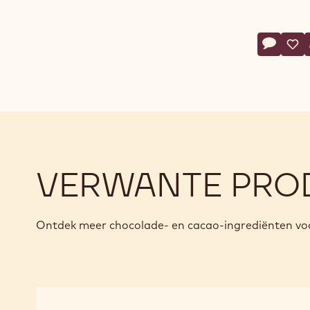
Action
Schrijf 
- Dark a
Ops
- D
VERWANTE PRO
Ontdek meer chocolade- en cacao-ingrediënten voo