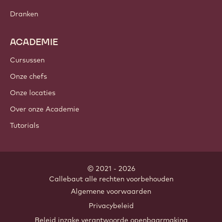
Dranken
ACADEMIE
Cursussen
Onze chefs
Onze locaties
Over onze Academie
Tutorials
© 2021 - 2026
Callebaut
.
alle rechten voorbehouden
Footer
Algemene voorwaarden
-
Privacybeleid
meta
Beleid inzake verantwoorde openbaarmaking