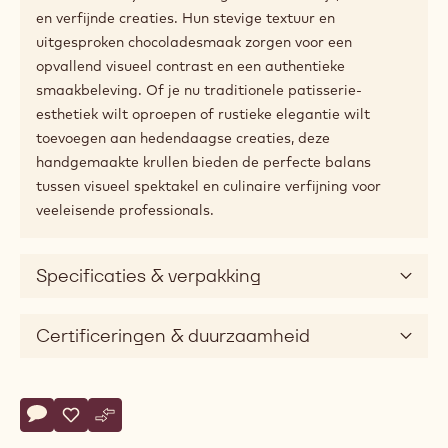
en verfijnde creaties. Hun stevige textuur en
uitgesproken chocoladesmaak zorgen voor een
opvallend visueel contrast en een authentieke
smaakbeleving. Of je nu traditionele patisserie-
esthetiek wilt oproepen of rustieke elegantie wilt
toevoegen aan hedendaagse creaties, deze
handgemaakte krullen bieden de perfecte balans
tussen visueel spektakel en culinaire verfijning voor
veeleisende professionals.
Specificaties & verpakking
Certificeringen & duurzaamheid
Actions
Schrijf een commentaar op
- Callebaut Selection - Dark Chocolate Lamy Shavings - 2.5
Opslaan
- Callebaut Selection - Dark Chocolate Lamy Shavings 
Vergelijk
- Callebaut Selection - Dark Chocolate Lamy Shavi