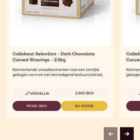
Callebaut Selection - Dark Chocolate
Calleb
Curved Shavings - 2.5kg
Curve
Kenmerkende smaakkenmerken met een sierlijke
Kenmer
gebogen vorm en een bevredigend textuurcontrast.
gebogen
Beschikbare maten
2.5KG BOX
VERGELIJK
-
CALLEBAUT
SELECTION
MORE INFO
NU KOPEN
-
-
-
CALLEBAUT
CALLEBAUT
DARK
SELECTION
SELECTION
CHOCOLATE
-
-
CURVED
DARK
DARK
SHAVINGS
CHOCOLATE
CHOCOLATE
-
previous
next
CURVED
CURVED