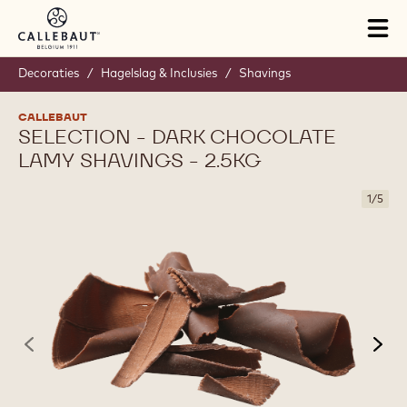
Skip to main content
Tog
mai
nav
Decoraties
/
Hagelslag & Inclusies
/
Shavings
CALLEBAUT
SELECTION - DARK CHOCOLATE
LAMY SHAVINGS - 2.5KG
1
/
5
previous
nex