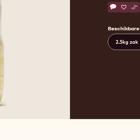
Actions
Schrijf een
- Baking Dr
Opslaa
- Bakin
Ve
- 
Beschikbare
2.5kg zak