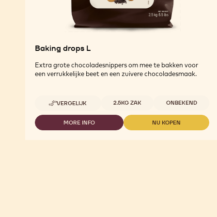
Baking drops L
Extra grote chocoladesnippers om mee te bakken voor
een verrukkelijke beet en een zuivere chocoladesmaak.
Beschikbare maten
2.5KG ZAK
ONBEKEND
VERGELIJK
-
BAKING
DROPS
MORE INFO
NU KOPEN
-
-
L
BAKING
BAKING
DROPS
DROPS
L
L