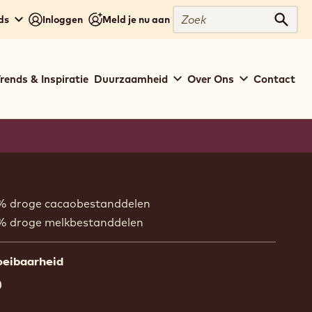
Zoek
ds
Inloggen
Meld je nu aan
Zoek
rends & Inspiratie
Duurzaamheid
Over Ons
Contact
ion
 % droge cacaobestanddelen
% droge melkbestanddelen
oeibaarheid