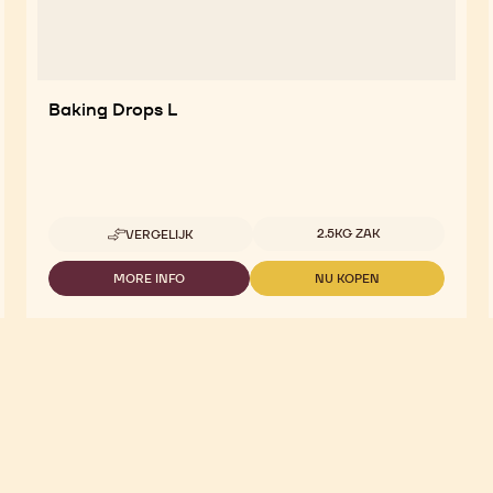
Baking Drops L
Beschikbare maten
2.5KG ZAK
VERGELIJK
-
BAKING
DROPS
MORE INFO
NU KOPEN
-
-
L
BAKING
BAKING
DROPS
DROPS
L
L