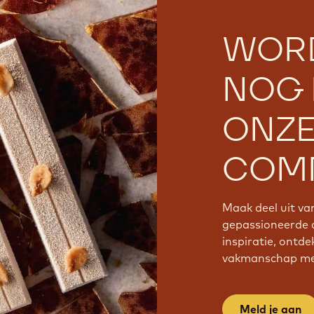
WOR
NOG 
ONZ
COMM
Maak deel uit v
gepassioneerde 
inspiratie, ontde
vakmanschap met
Meld je aan