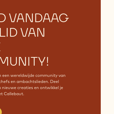
D VANDAAG
LID VAN
E
UNITY!
an een wereldwijde community van
chefs en ambachtslieden. Deel
k nieuwe creaties en ontwikkel je
 Callebaut.