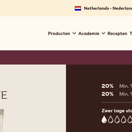
Netherlands - Nederlan
Main
Producten
Academie
Recepten
T
navigation
Callebaut
Product
informat
20%
Min.
TE
20%
Min. 
Zeer lage vl
1