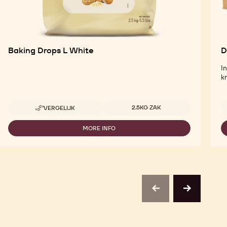
Baking Drops L White
D
I
kn
Beschikbare maten
2.5KG ZAK
VERGELIJK
-
BAKING
DROPS
MORE INFO
-
L
BAKING
WHITE
DROPS
L
WHITE
previous
next