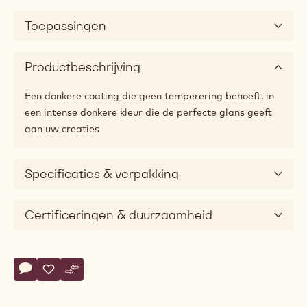
Toepassingen
Productbeschrijving
Een donkere coating die geen temperering behoeft, in
een intense donkere kleur die de perfecte glans geeft
aan uw creaties
Specificaties & verpakking
Certificeringen & duurzaamheid
Actions
Schrijf een commentaar op
- Pâte à Glacer Brune
Opslaan
- Pâte à Glacer Brune
Vergelijk
- Pâte à Glacer Brune