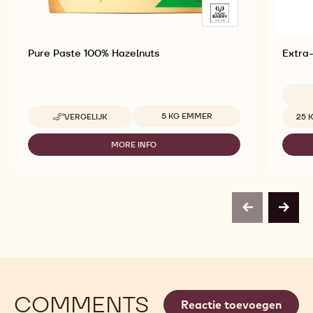
Pure Paste 100% Hazelnuts
Extra-
Beschikbare maten
Beschi
5 KG EMMER
VERGELIJK
25 
-
PURE
PASTE
MORE INFO
-
100%
PURE
HAZELNUTS
PASTE
100%
HAZELNUTS
previous
next
COMMENTS
Reactie toevoegen