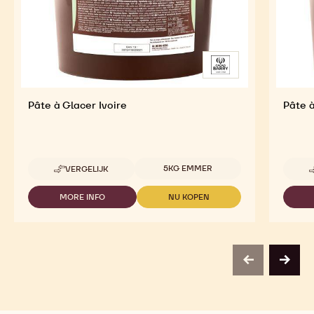
Pâte à Glacer Ivoire
Pâte 
Beschikbare maten
5KG EMMER
VERGELIJK
-
PÂTE
À
MORE INFO
NU KOPEN
-
-
GLACER
PÂTE
PÂTE
IVOIRE
À
À
GLACER
GLACER
IVOIRE
IVOIRE
previous
next