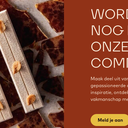
WOR
NOG 
ONZ
COMM
Maak deel uit v
gepassioneerde 
inspiratie, ontde
vakmanschap met
Meld je aan