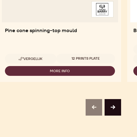
Pine cone spinning-top mould
B
Beschikbare maten
B
12 PRINTS PLATE
VERGELIJK
-
PINE
CONE
MORE INFO
-
SPINNING-
PINE
TOP
CONE
MOULD
SPINNING-
TOP
MOULD
previous
next