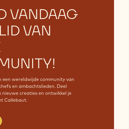
D VANDAAG
LID VAN
E
UNITY!
an een wereldwijde community van
chefs en ambachtslieden. Deel
k nieuwe creaties en ontwikkel je
 Callebaut.