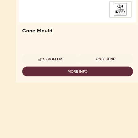
Cone Mould
Beschikbare maten
ONBEKEND
VERGELIJK
-
CONE
MOULD
MORE INFO
-
CONE
MOULD