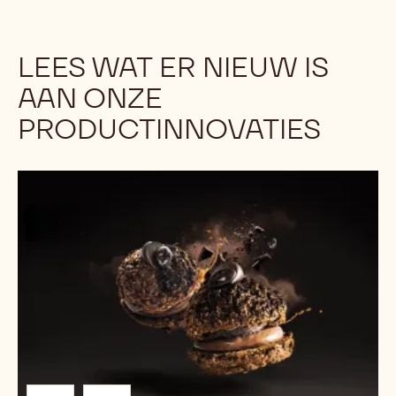
LEES WAT ER NIEUW IS
AAN ONZE
PRODUCTINNOVATIES
Download
de
Noir
Intense
recepten
Gebracht