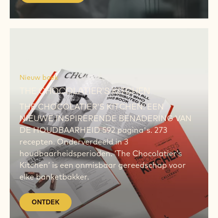
ONTDEK
ONTDEK
Nieuw boek
THE CHOCOLATIER'S KITCHEN
THE CHOCOLATIER’S KITCHEN: EEN
NIEUWE INSPIRERENDE BENADERING VAN
DE HOUDBAARHEID 592 pagina's. 273
recepten. Onderverdeeld in 3
houdbaarheidsperioden. ‘The Chocolatier’s
Kitchen’ is een onmisbaar gereedschap voor
elke banketbakker.
ONTDEK