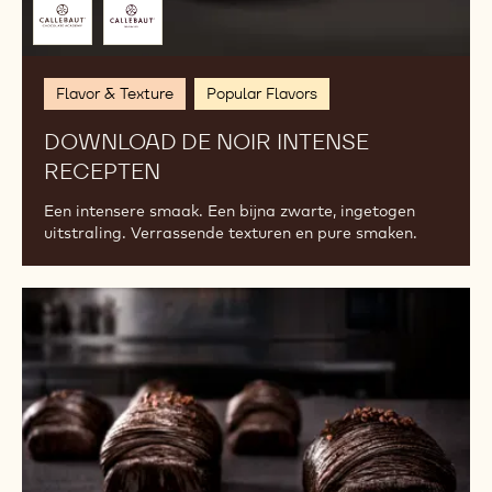
door
Flavor & Texture
Popular Flavors
DOWNLOAD DE NOIR INTENSE
RECEPTEN
Een intensere smaak. Een bijna zwarte, ingetogen
uitstraling. Verrassende texturen en pure smaken.
Noir
Intense:
zo
geef
je
chocolade
intensiteit
zonder