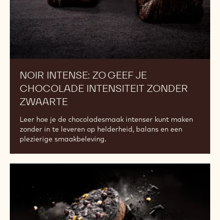
zwaarte
NOIR INTENSE: ZO GEEF JE
CHOCOLADE INTENSITEIT ZONDER
ZWAARTE
Leer hoe je de chocoladesmaak intenser kunt maken
zonder in te leveren op helderheid, balans en een
plezierige smaakbeleving.
Is
je
assortiment
toe
aan