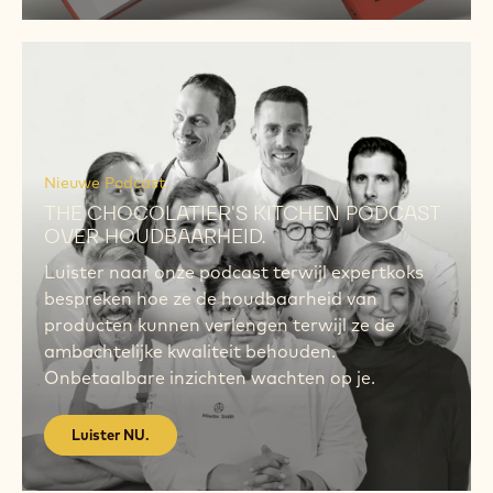
Luister
NU.
Luister
NU.
Nieuwe Podcast.
THE CHOCOLATIER'S KITCHEN PODCAST
OVER HOUDBAARHEID.
Luister naar onze podcast terwijl expertkoks
bespreken hoe ze de houdbaarheid van
producten kunnen verlengen terwijl ze de
ambachtelijke kwaliteit behouden.
Onbetaalbare inzichten wachten op je.
Luister NU.