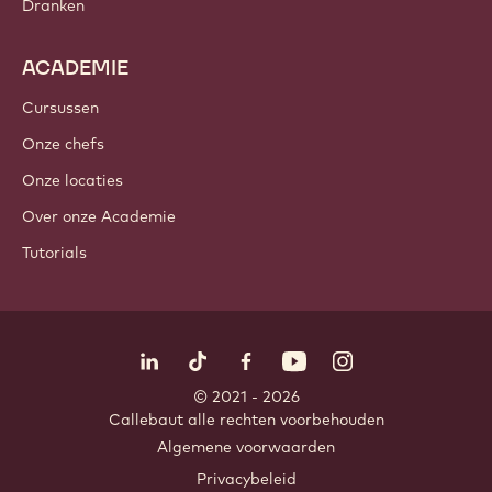
Dranken
ACADEMIE
Cursussen
Onze chefs
Onze locaties
Over onze Academie
Tutorials
Volg ons
LinkedIn
TikTok
Opens in a new window.
Opens in a new window.
Facebook
YouTube
Opens in a new window
Instagram
Opens in a new w
Opens in
© 2021 - 2026
Callebaut
.
alle rechten voorbehouden
Footer
Algemene voorwaarden
-
Privacybeleid