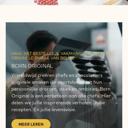
MEER
LEREN
MEER
LEREN
HAAL HET BESTE UIT JE VAKMANSCHAP MET DE
ORIGINELE SMAAK VAN BELGIË
BORN ORIGINAL
Wereldwijd creëren chefs en chocolatiers
originele smaken die voortvloeien uit hun
persoonlijke dromen, visies en ambities. Born
Original is een eerbetoon aan alle chefs. Hier
delen we jullie inspirerende verhalen. Jullie
recepten. En jullie levensvisie.
MEER LEREN