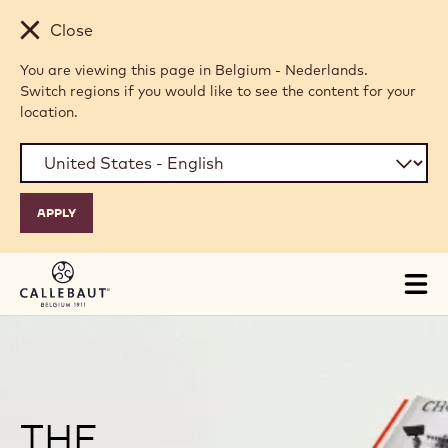
Skip to main content
Close
You are viewing this page in Belgium - Nederlands.
Switch regions if you would like to see the content for your
location.
Tog
mai
nav
THE