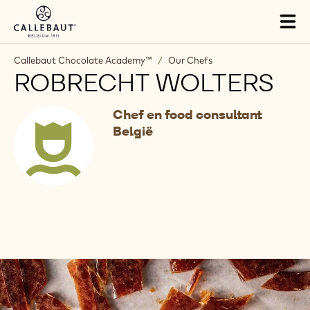
Skip to main content
Tog
mai
nav
Callebaut Chocolate Academy™
/
Our Chefs
ROBRECHT WOLTERS
Chef en food consultant
België