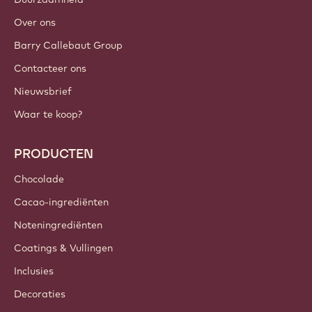
Inloggen
Meld je nu aan
Belgium - Nederlands
BELANGRIJKE LINKS
Footer
Callebaut
Recepten
Trends & Inspiratie
Duurzaamheid
Over ons
Barry Callebaut Group
Contacteer ons
Nieuwsbrief
Waar te koop?