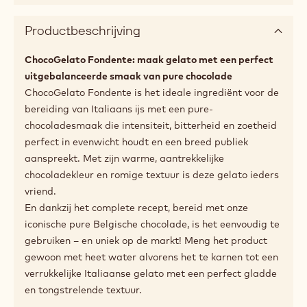
Schrijf een commentaar op
- ChocoGelato Fondente
Opslaan
- ChocoGelato Fondente
Vergelijk
- ChocoGelato Fondente
Beschikbare maten
800g zak
Aanbevolen gebruik
Productbeschrijving
ChocoGelato Fondente: maak gelato met een perfect
uitgebalanceerde smaak van pure chocolade
ChocoGelato Fondente is het ideale ingrediënt voor de
bereiding van Italiaans ijs met een pure-
chocoladesmaak die intensiteit, bitterheid en zoetheid