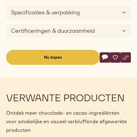
Specificaties & verpakking
Certificeringen & duurzaamheid
Actions
Nu kopen
Schrijf een co
- Callebaut Sel
Opslaan
- Callebau
Verge
- Cal
(opens
a
modal
window)
VERWANTE PRODUCTEN
Ontdek meer chocolade- en cacao-ingrediënten
voor smakelijke en visueel verbluffende afgewerkte
producten