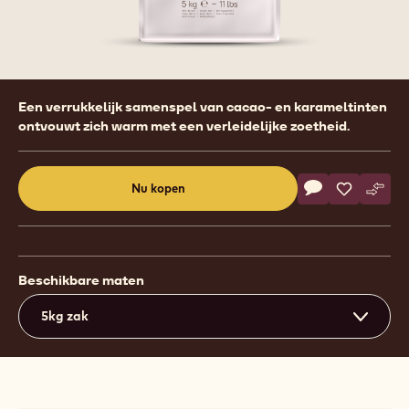
Product
Een verrukkelijk samenspel van cacao- en karameltinten
information
ontvouwt zich warm met een verleidelijke zoetheid.
Actions
Nu kopen
Schrijf een co
- Callebaut Sel
Opslaan
- Callebau
Verge
- Cal
(opens
a
modal
window)
Beschikbare maten
5kg zak