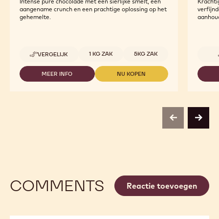
Intense pure chocolade met een sierlijke smelt, een
Krachti
aangename crunch en een prachtige oplossing op het
verfijn
gehemelte.
aanhou
Beschikbare maten
1 KG ZAK
5KG ZAK
VERGELIJK
-
CALLEBAUT
SELECTION
MEER INFO
NU KOPEN
-
-
-
CALLEBAUT
CALLEBAUT
DARK
SELECTION
SELECTION
CHOCOLATE
-
-
SMALL
DARK
DARK
FLAKES
CHOCOLATE
CHOCOLATE
-
previous
next
SMALL
SMALL
1KG
FLAKES
FLAKES
-
-
1KG
1KG
COMMENTS
Reactie toevoegen