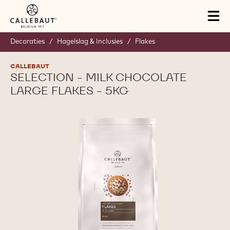
Skip to main content
Tog
mai
nav
Decoraties
/
Hagelslag & Inclusies
/
Flakes
CALLEBAUT
SELECTION - MILK CHOCOLATE
LARGE FLAKES - 5KG