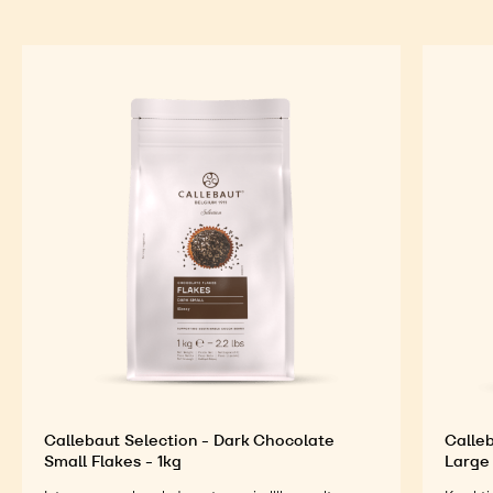
Callebaut Selection - Dark Chocolate
Calleb
Small Flakes - 1kg
Large 