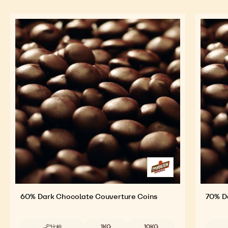
60% Dark Chocolate Couverture Coins
70% D
取扱サイズ
1KG
10KG
比較