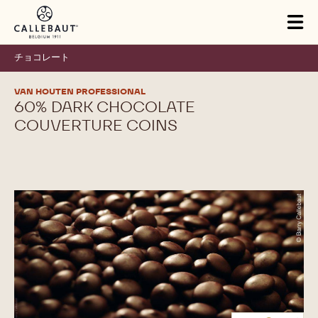
Skip to main content
Tog
mai
nav
チョコレート
VAN HOUTEN PROFESSIONAL
60% DARK CHOCOLATE
COUVERTURE COINS