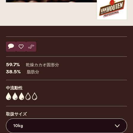
Product
information
Actions
コメント
- 60% Dark Chocolate Couverture Coins
保存
- 60% Dark Chocolate Couverture Coins
比較
- 60% Dark Chocolate Couverture Coins
59.7%
乾燥カカオ固形分
38.5%
脂肪分
中流動性
3
取扱サイズ
10kg