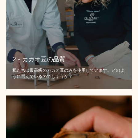
質
2 - カカオ豆の品質
私たちは最高級のカカオ豆のみを使用しています。どのよ
うに選んでいるのでしょうか？
3
-
カ
カ
オ
豆