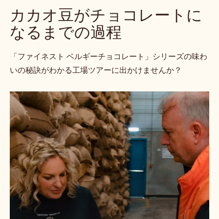
カカオ豆がチョコレートに
なるまでの過程
「ファイネスト ベルギーチョコレート」シリーズの味わ
いの秘訣がわかる工場ツアーに出かけませんか？
1
–
期
待
を
裏
切
ら
な
い
豆