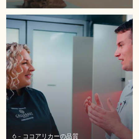
6
-
コ
コ
ア
リ
カ
ー
の
品
質
6 - ココアリカーの品質