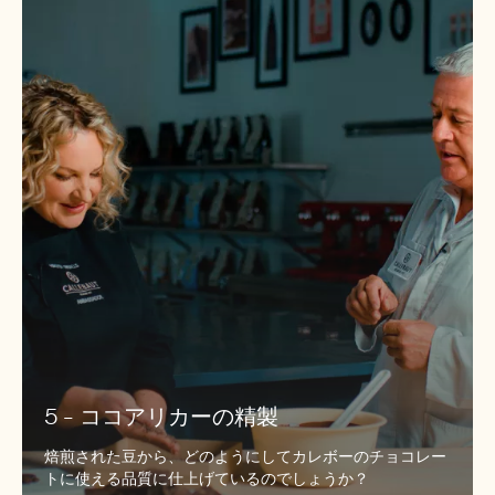
-
コ
コ
ア
リ
カ
ー
の
精
製
5 - ココアリカーの精製
焙煎された豆から、どのようにしてカレボーのチョコレー
トに使える品質に仕上げているのでしょうか？