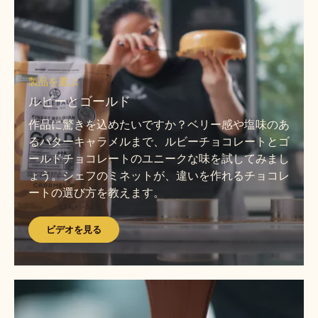
デ
オ
を
見
ビ
る
デ
製品を選ぶ
オ
ルビーとゴールド
を
作品に驚きを込めたいですか？ベリー感や塩味のあ
見
るバターキャラメルまで、ルビーチョコレートとゴ
る
ールドチョコレートのユニークな味を試してみまし
ょう。シェフのミネットが、違いを作れるチョコレ
ートの選び方を教えます。
ビデオを見る
ビ
デ
ビ