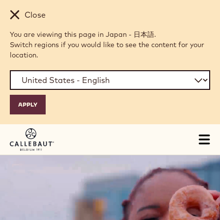
Skip to main content
Close
You are viewing this page in Japan - 日本語.
Switch regions if you would like to see the content for your
location.
Tog
mai
nav