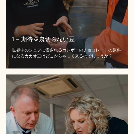
1 – 期待を裏切らない豆
世界中のシェフに愛されるカレボーのチョコレートの原料
になるカカオ豆はどこからやって来るのでしょうか？
2
-
カ
カ
オ
豆
の
品