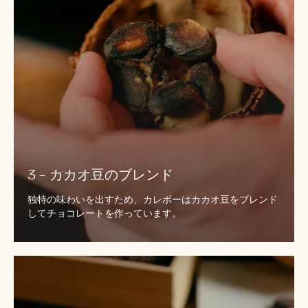
の
ブ
レ
ン
ド
3 - カカオ豆のブレンド
独特の味わいを出すため、カレボーはカカオ豆をブレンド
してチョコレートを作っています。
4
-
ホ