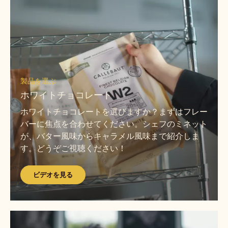
デ
オ
を
見
る
ビ
デ
製品を選ぶ
オ
ホワイトチョコレート
を
ホワイトチョコレートを選びますか？まずはフレー
見
バーに焦点を合わせてください。シェフのミネット
る
が、バター風味からキャラメル風味まで紹介しま
す。どうぞご視聴ください！
ビデオを見る
ビ