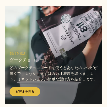
ビ
デ
オ
を
見
る
ビ
デ
製品を選ぶ
オ
ダークチョコレート
を
どのダークチョコレートを使うとあなたのレシピが
見
輝くでしょうか。まずはカカオ濃度を調べましょ
る
う。ミネットシェフが簡単な選び方を紹介します。
ビデオを見る