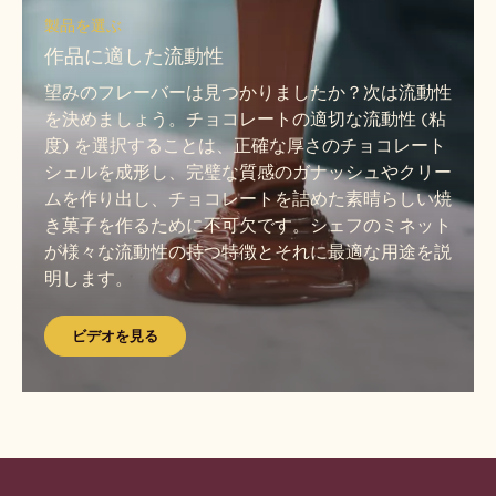
オ
デ
製品を選ぶ
を
オ
作品に適した流動性
見
を
る
望みのフレーバーは見つかりましたか？次は流動性
見
を決めましょう。チョコレートの適切な流動性 (粘
る
度) を選択することは、正確な厚さのチョコレート
シェルを成形し、完璧な質感のガナッシュやクリー
ムを作り出し、チョコレートを詰めた素晴らしい焼
き菓子を作るために不可欠です。シェフのミネット
が様々な流動性の持つ特徴とそれに最適な用途を説
明します。
ビデオを見る