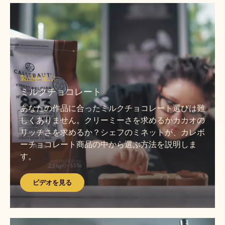
ビ
デ
オ
を
見
ビ
る
デ
製品を選ぶ
オ
ミルクチョコレート
を
あなたの作品に合ったミルクチョコレート選びは難
見
しくありません。クリーミーさを求めるかカカオの
る
リッチさを求めるか？シェフのミネットが、カレボ
ーチョコレート商品の中から選ぶ方法を説明しま
す。
ビデオを見る
ビ