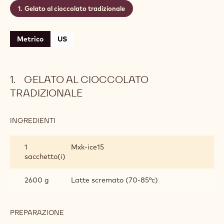
Gelato al cioccolato tradizionale
Metrico
US
GELATO AL CIOCCOLATO
TRADIZIONALE
INGREDIENTI
:
GELATO
AL
1
Mxk-ice15
CIOCCOLATO
sacchetto(i)
TRADIZIONALE
2600 g
Latte scremato (70-85°c)
PREPARAZIONE
:
GELATO