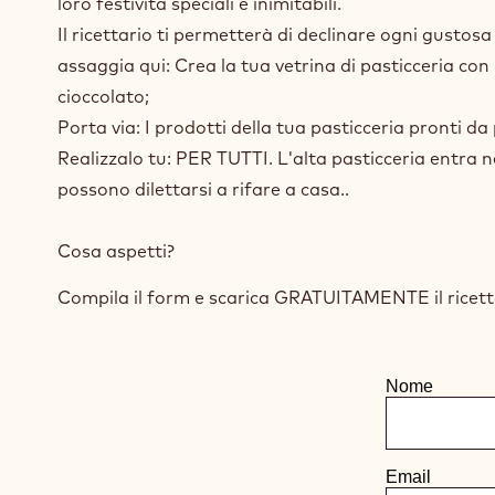
- Realizzalo tu
Una nuova idea sviluppata in Chocolate Academy Milan
loro festività speciali e inimitabili.
Il ricettario ti permetterà di declinare ogni gustosa
assaggia qui: Crea la tua vetrina di pasticceria con 
cioccolato;
Porta via: I prodotti della tua pasticceria pronti d
Realizzalo tu: PER TUTTI. L'alta pasticceria entra nel
possono dilettarsi a rifare a casa..
Cosa aspetti?
Compila il form e scarica GRATUITAMENTE il ricett