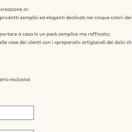
o, che offrirà ai tuoi clienti tutte le possibilità per ren
 creazione in:
prodotti semplici ed eleganti declinati nei cinque colori del
a portare a casa in un pack semplice ma raffinato;
le case dei clienti con i «preparati» artigianali dei dolci c
ario esclusivo