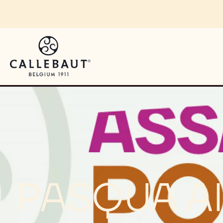
Skip to main content
You are viewing this page in Italy - Italiano.
Switch regions if you would like to see the content 