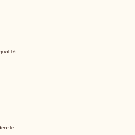
O
ON
qualità